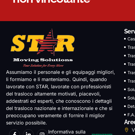
Serv
Cas
Tra
Tras
Tra
Assumiamo il personale e gli equipaggi migliori,
Tra
li formiamo e li manteniamo. Quindi, quando
Tra
lavorate con STAR, lavorate con professionisti
Solu
del trasloco altamente motivati, piacevoli,
Sol
addestrati ed esperti, che conoscono i dettagli
Det
del trasloco nazionale e internazionale e che si
F.A
preoccupano veramente di fornire il miglior
Are
servizio possibile.
V
Informativa sulla