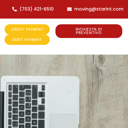
(703) 421-6510
moving@starint.com
CREDIT PAYMENT
RICHIESTA DI
PREVENTIVO
DEBIT PAYMENT