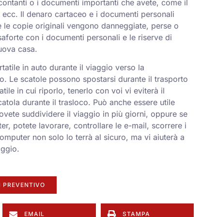
contanti o i documenti importanti che avete, come il
e, ecc. Il denaro cartaceo e i documenti personali
 se le copie originali vengono danneggiate, perse o
saforte con i documenti personali e le riserve di
nuova casa.
tatile in auto durante il viaggio verso la
o. Le scatole possono spostarsi durante il trasporto
le in cui riporlo, tenerlo con voi vi eviterà il
catola durante il trasloco. Può anche essere utile
vete suddividere il viaggio in più giorni, oppure se
r, potete lavorare, controllare le e-mail, scorrere i
computer non solo lo terrà al sicuro, ma vi aiuterà a
aggio.
 PREVENTIVO
EMAIL
STAMPA