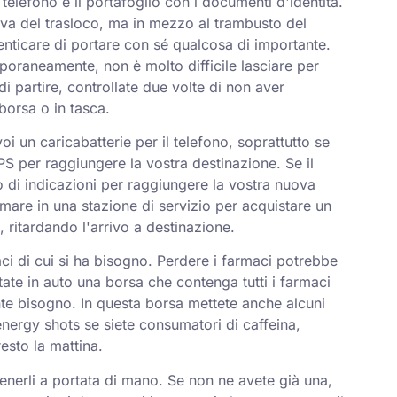
elefono e il portafoglio con i documenti d'identità.
siva del trasloco, ma in mezzo al trambusto del
enticare di portare con sé qualcosa di importante.
poraneamente, non è molto difficile lasciare per
 di partire, controllate due volte di non aver
 borsa o in tasca.
i un caricabatterie per il telefono, soprattutto se
GPS per raggiungere la vostra destinazione. Se il
di indicazioni per raggiungere la vostra nuova
rmare in una stazione di servizio per acquistare un
 ritardando l'arrivo a destinazione.
i di cui si ha bisogno. Perdere i farmaci potrebbe
te in auto una borsa che contenga tutti i farmaci
te bisogno. In questa borsa mettete anche alcuni
nergy shots se siete consumatori di caffeina,
resto la mattina.
enerli a portata di mano. Se non ne avete già una,