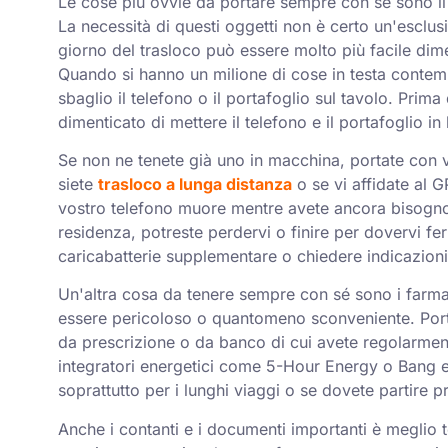
Le cose più ovvie da portare sempre con sé sono il t
La necessità di questi oggetti non è certo un'esclu
giorno del trasloco può essere molto più facile dim
Quando si hanno un milione di cose in testa contem
sbaglio il telefono o il portafoglio sul tavolo. Prima
dimenticato di mettere il telefono e il portafoglio in
Se non ne tenete già uno in macchina, portate con vo
siete
trasloco a lunga distanza
o se vi affidate al 
vostro telefono muore mentre avete ancora bisogno 
residenza, potreste perdervi o finire per dovervi fe
caricabatterie supplementare o chiedere indicazioni,
Un'altra cosa da tenere sempre con sé sono i farmac
essere pericoloso o quantomeno sconveniente. Porta
da prescrizione o da banco di cui avete regolarmen
integratori energetici come 5-Hour Energy o Bang e
soprattutto per i lunghi viaggi o se dovete partire p
Anche i contanti e i documenti importanti è meglio t