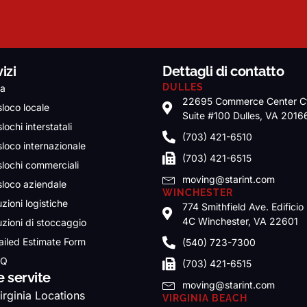
izi
Dettagli di contatto
DULLES
a
22695 Commerce Center C
sloco locale
Suite #100 Dulles, VA 2016
lochi interstatali
(703) 421-6510
sloco internazionale
(703) 421-6515
slochi commerciali
moving@starint.com
sloco aziendale
WINCHESTER
zioni logistiche
774 Smithfield Ave. Edificio
4C Winchester, VA 22601
uzioni di stoccaggio
ailed Estimate Form
(540) 723-7300
.Q
(703) 421-6515
e servite
moving@starint.com
irginia Locations
VIRGINIA BEACH