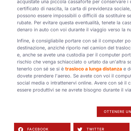
acquistate una piccola cassaforte per conservare i 
certificato di nascita, la carta di previdenza social
possono essere impossibili o difficili da sostituire
rubate. Per evitare questa eventualità, tenete la cas
denaro in auto con voi durante il viaggio verso la 
Infine, è consigliabile portare con sé il computer por
destinazione, anziché riporlo nel camion del trasloc
e, anche se avete una custodia per il computer portati
rischio che venga schiacciato o urtato da un'altra s
tenerlo con sé se si è
trasloco a lunga distanza
e do
dovete prendere l'aereo. Se avete con voi il compute
social media o intrattenervi online. Avere con sé il 
essere produttivi se ne avrete bisogno durante il vi
OTTENERE UN
FACEBOOK
TWITTER