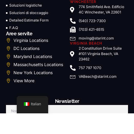
WINCHESTER
Soluzioni logistiche
774 Smithfield Ave. Edificio
4C Winchester, VA 22601
Soluzioni di stoccaggio
Detailed Estimate Form
(540) 723-7300
F.A.Q
(703) 421-6515
Aree servite
moving@starint.com
Virginia Locations
VIRGINIA BEACH
DC Locations
2 Constitution Drive Suite
#101 Virginia Beach, VA
Maryland Locations
23462
Massachusetts Locations
757 797 1070
New York Locations
VABeach@starint.com
View More
Newsletter
Italian