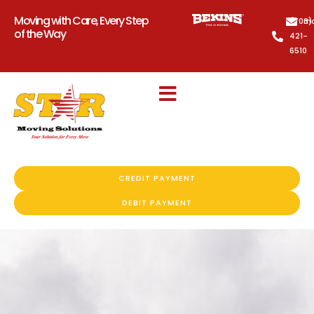
Moving with Care, Every Step
(703)
mo
of the Way
421-
6510
CREDIT PAYMENT
DEBIT PAYMENT