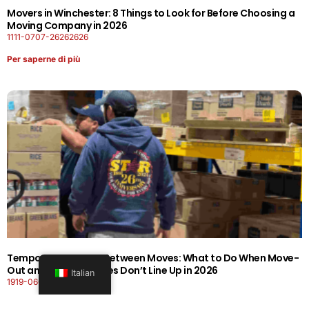
Movers in Winchester: 8 Things to Look for Before Choosing a
Moving Company in 2026
1111-0707-26262626
Per saperne di più
Temporary Storage Between Moves: What to Do When Move-
Out and Move-In Dates Don’t Line Up in 2026
Italian
1919-0606-26262626
Per saperne di più