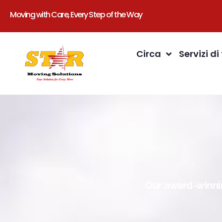
Moving with Care, Every Step of the Way
Circa
Servizi di
Our award-winnin