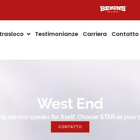
 trasloco
Testimonianze
Carriera
Contatto
West End
g service speaks for itself. Choose STAR as you
CONTATTO