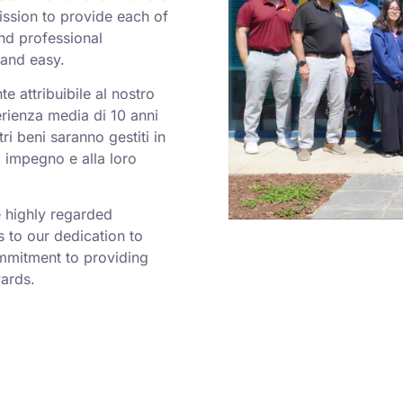
ission to provide each of
and professional
 and easy.
e attribuibile al nostro
erienza media di 10 anni
ri beni saranno gestiti in
 impegno e alla loro
 highly regarded
 to our dedication to
ommitment to providing
wards.