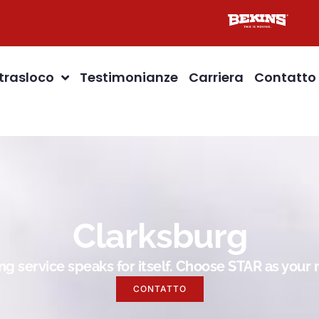
 trasloco
Testimonianze
Carriera
Contatto
Clarksburg
g service speaks for itself. Choose STAR as you
CONTATTO