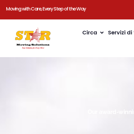
Moving with Care, Every Step of the Way
Circa
Servizi di
Our award-winnin