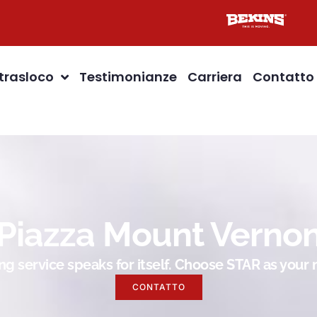
 trasloco
Testimonianze
Carriera
Contatto
Piazza Mount Verno
g service speaks for itself. Choose STAR as you
CONTATTO