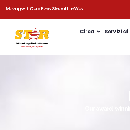
Moving with Care, Every Step of the Way
Circa
Servizi di
Our award-winnin