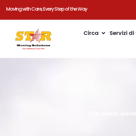
Moving with Care, Every Step of the Way
Circa
Servizi di
Our award-winnin