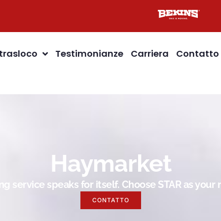
 trasloco
Testimonianze
Carriera
Contatto
Haymarket
g service speaks for itself. Choose STAR as you
CONTATTO