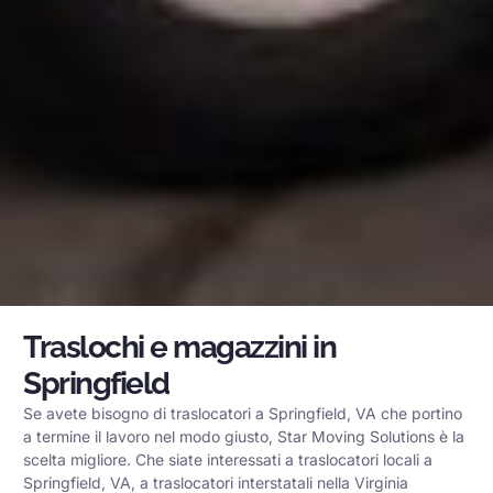
Traslochi e magazzini in
Springfield
Se avete bisogno di traslocatori a Springfield, VA che portino
a termine il lavoro nel modo giusto, Star Moving Solutions è la
scelta migliore. Che siate interessati a traslocatori locali a
Springfield, VA, a traslocatori interstatali nella Virginia