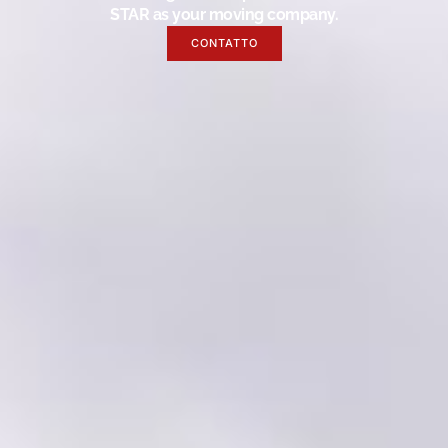
STAR as your moving company.
CONTATTO