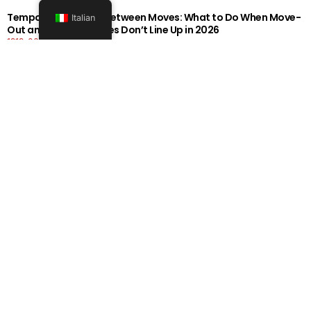
Temporary Storage Between Moves: What to Do When Move-
Italian
Out and Move-In Dates Don’t Line Up in 2026
1919-0606-26262626
Per saperne di più
Office Moving Checklist: How to Plan a Business Relocation
Without Downtime in 2026
0808-0606-26262626
Per saperne di più