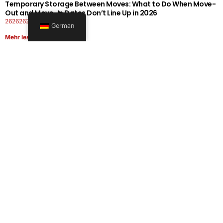
Temporary Storage Between Moves: What to Do When Move-
Out and Move-In Dates Don’t Line Up in 2026
26262626-0606-1919
German
Mehr lesen
Office Moving Checklist: How to Plan a Business Relocation
Without Downtime in 2026
26262626-0606-0808
Mehr lesen