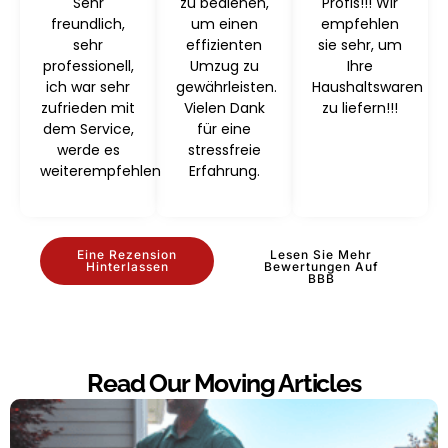
Sehr
zu bedienen,
Profis!!! Wir
freundlich,
um einen
empfehlen
sehr
effizienten
sie sehr, um
professionell,
Umzug zu
Ihre
ich war sehr
gewährleisten.
Haushaltswaren
zufrieden mit
Vielen Dank
zu liefern!!!
dem Service,
für eine
werde es
stressfreie
weiterempfehlen
Erfahrung.
Eine Rezension
Lesen Sie Mehr
Hinterlassen
Bewertungen Auf
BBB
Read Our Moving Articles