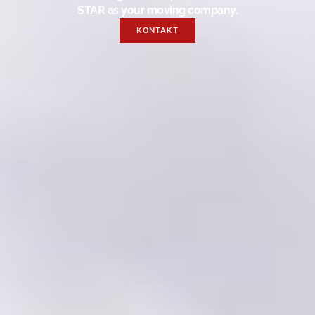
STAR as your moving company.
KONTAKT