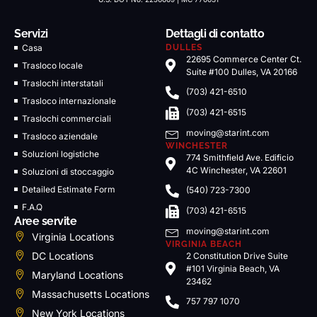
Servizi
Dettagli di contatto
Casa
DULLES
22695 Commerce Center Ct.
Trasloco locale
Suite #100 Dulles, VA 20166
Traslochi interstatali
(703) 421-6510
Trasloco internazionale
(703) 421-6515
Traslochi commerciali
moving@starint.com
Trasloco aziendale
WINCHESTER
Soluzioni logistiche
774 Smithfield Ave. Edificio
4C Winchester, VA 22601
Soluzioni di stoccaggio
Detailed Estimate Form
(540) 723-7300
F.A.Q
(703) 421-6515
Aree servite
moving@starint.com
Virginia Locations
VIRGINIA BEACH
DC Locations
2 Constitution Drive Suite
#101 Virginia Beach, VA
Maryland Locations
23462
Massachusetts Locations
757 797 1070
New York Locations