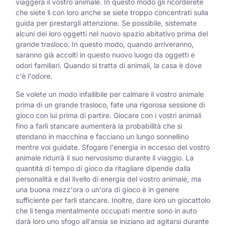
viaggerà il vostro animale. In questo modo gli ricorderete
che siete lì con loro anche se siete troppo concentrati sulla
guida per prestargli attenzione. Se possibile, sistemate
alcuni dei loro oggetti nel nuovo spazio abitativo prima del
grande trasloco. In questo modo, quando arriveranno,
saranno già accolti in questo nuovo luogo da oggetti e
odori familiari. Quando si tratta di animali, la casa è dove
c'è l'odore.
Se volete un modo infallibile per calmare il vostro animale
prima di un grande trasloco, fate una rigorosa sessione di
gioco con lui prima di partire. Giocare con i vostri animali
fino a farli stancare aumenterà la probabilità che si
stendano in macchina e facciano un lungo sonnellino
mentre voi guidate. Sfogare l'energia in eccesso del vostro
animale ridurrà il suo nervosismo durante il viaggio. La
quantità di tempo di gioco da ritagliare dipende dalla
personalità e dal livello di energia del vostro animale, ma
una buona mezz'ora o un'ora di gioco è in genere
sufficiente per farli stancare. Inoltre, dare loro un giocattolo
che li tenga mentalmente occupati mentre sono in auto
darà loro uno sfogo all'ansia se iniziano ad agitarsi durante