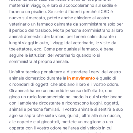
mettersi in viaggio, e loro si accoccoleranno sul sedile e
faranno un pisolino. Se siete diffidenti perché il CBD è
nuovo sul mercato, potete anche chiedere al vostro
veterinario un farmaco calmante da somministrare solo per
il periodo del trasloco. Molte persone somministrano ai loro
animali domestici dei farmaci per tenerli calmi durante i
lunghi viaggi in auto, i viaggi dal veterinario, le visite dal
toelettatore, ecc. Come per qualsiasi farmaco, è bene
seguire le istruzioni del veterinario quando lo si
somministra al proprio animale.
Un'altra tecnica per aiutare a distendere i nervi del vostro
animale domestico durante la
in movimento
è quello di
circondarli di oggetti che abbiano il loro e il vostro odore.
Gli animali hanno un incredibile senso dell'olfatto, che
gioca un ruolo fondamentale nel modo in cui si relazionano
con l'ambiente circostante e riconoscono luoghi, oggetti,
animali e persone familiari. Il vostro animale si sentirà a suo
agio se saprà che siete vicini, quindi, oltre alla sua cuccia,
alle coperte e ai giocattoli, mettete un maglione o una
coperta con il vostro odore nell'area del veicolo in cui