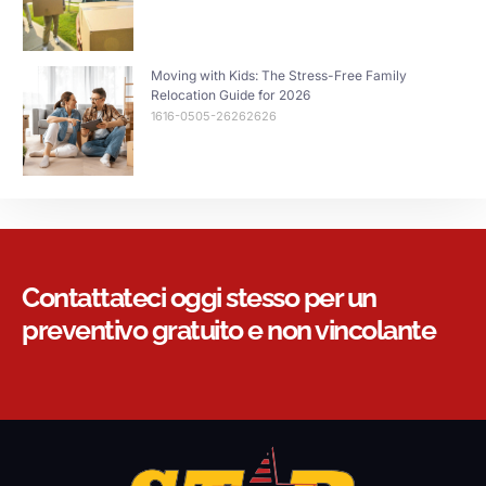
Moving with Kids: The Stress-Free Family
Relocation Guide for 2026
1616-0505-26262626
Contattateci oggi stesso per un
preventivo gratuito e non vincolante