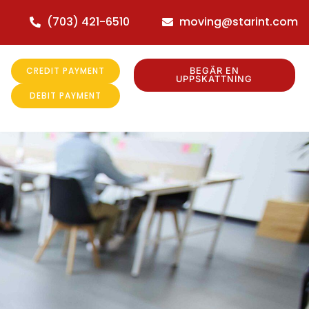
(703) 421-6510
moving@starint.com
CREDIT PAYMENT
BEGÄR EN
UPPSKATTNING
DEBIT PAYMENT