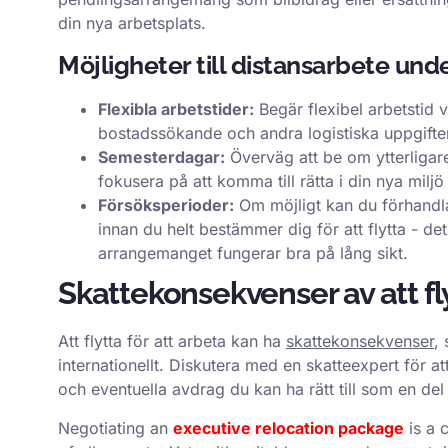
din nya arbetsplats.
Möjligheter till distansarbete un
Flexibla arbetstider:
Begär flexibel arbetstid vi
bostadssökande och andra logistiska uppgifter
Semesterdagar:
Överväg att be om ytterligar
fokusera på att komma till rätta i din nya milj
Försöksperioder:
Om möjligt kan du förhandla
innan du helt bestämmer dig för att flytta - d
arrangemanget fungerar bra på lång sikt.
Skattekonsekvenser av att fl
Att flytta för att arbeta kan ha
skattekonsekvenser
,
internationellt. Diskutera med en skatteexpert för at
och eventuella avdrag du kan ha rätt till som en del a
Negotiating an
executive relocation package
is a 