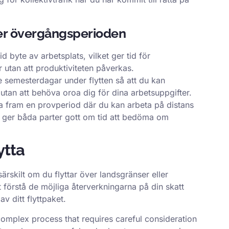
der övergångsperioden
d byte av arbetsplats, vilket ger tid för
 utan att produktiviteten påverkas.
e semesterdagar under flytten så att du kan
ö utan att behöva oroa dig för dina arbetsuppgifter.
 fram en provperiod där du kan arbeta på distans
et ger båda parter gott om tid att bedöma om
ytta
 särskilt om du flyttar över landsgränser eller
t förstå de möjliga återverkningarna på din skatt
v ditt flyttpaket.
complex process that requires careful consideration