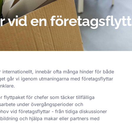
 vid en företagsflytt
r internationellt, innebär ofta många hinder för både
gget går vi igenom utmaningarna med företagsflyttar
nklare.
 flyttpaket för chefer som täcker tillfälliga
ansarbete under övergångsperioder och
hov vid företagsflyttar - från tidiga diskussioner
tbildning och hjälpa makar eller partners med