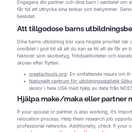
Engagera din partner och dina barn i samtalet om att 
får tid att uttrycka sina tankar och bekymmer. Geno
beslutet.
Att tillgodose barns utbildningsb
Dina barns utbildning bör vara högsta prioritet när 
området i god tid så att du kan se till att de får en 
faktorer som skolbetyg, fritidsaktiviteter och klasst
skolan efter flytten.
greatschools.org
: En omfattande resurs om K-1
Nationellt centrum för utbildningsstatistik Sök
skolor i hela USA med hjälp av data från NCE
Hjälpa make/maka eller partner m
If your spouse or partner is also working, it’s impor
relocation process. Help them research job opportun
professional networks. Additionally, check if your 