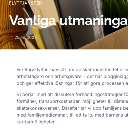
FLYTTJÄNSTER
Vanliga utmaningar
25 juli 2023
Företagsflyttar, oavsett om de sker inom landet elle
arbetstagare och arbetsgivare. I det här blogginlä
och ger effektiva lösningar för att göra processen e
Vi börjar med att diskutera förhandlingsstrategier för
förmåner, transportkostnader, möjligheter till dist
skattekonsekvenser. Därefter tar vi upp familjens be
med familjemedlemmar, till att ta itu med barnens u
karriärmöjligheter.