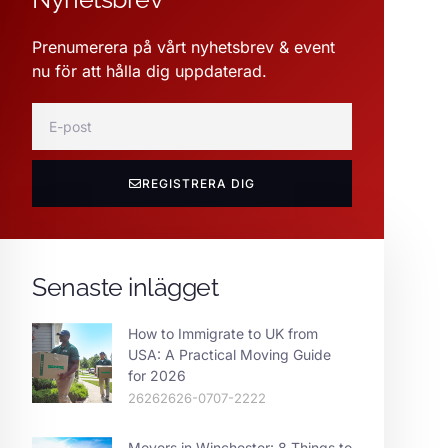
Prenumerera på vårt nyhetsbrev & event
nu för att hålla dig uppdaterad.
REGISTRERA DIG
Senaste inlägget
How to Immigrate to UK from
USA: A Practical Moving Guide
for 2026
26262626-0707-2222
Movers in Winchester: 8 Things to