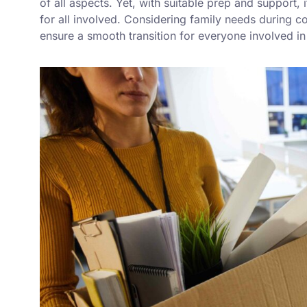
of all aspects. Yet, with suitable prep and support
for all involved. Considering family needs during c
ensure a smooth transition for everyone involved i