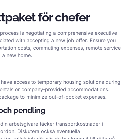
ttpaket för chefer
process is negotiating a comprehensive executive
ociated with accepting a new job offer. Ensure you
portation costs, commuting expenses, remote service
ng a new home.
o have access to temporary housing solutions during
rm rentals or company-provided accommodations.
n package to minimize out-of-pocket expenses.
 och pendling
t din arbetsgivare täcker transportkostnader i
fordon. Diskutera också eventuella
för kollektivtrafik när du har kommit till rätta på