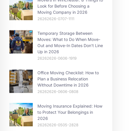
Look for Before Choosing a
Moving Company in 2026
26262626-0707-1111
Temporary Storage Between
Moves: What to Do When Move-
Out and Move-In Dates Don’t Line
Up in 2026
26262626-0606-1919
Office Moving Checklist: How to
Plan a Business Relocation
Without Downtime in 2026
26262626-0606-0808
Moving Insurance Explained: How
to Protect Your Belongings in
2026
26262626-0505-2828