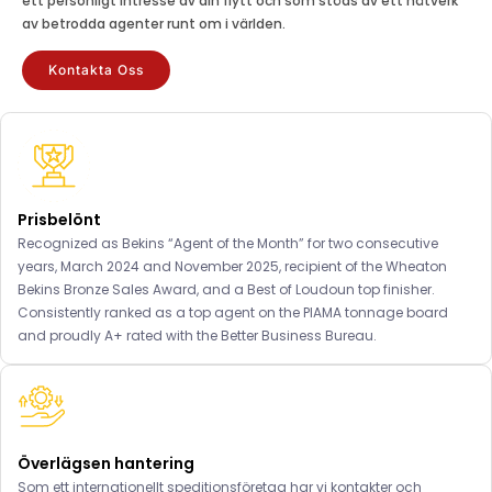
ett personligt intresse av din flytt och som stöds av ett nätverk
av betrodda agenter runt om i världen.
Kontakta Oss
Prisbelönt
Recognized as Bekins “Agent of the Month” for two consecutive
years, March 2024 and November 2025, recipient of the Wheaton
Bekins Bronze Sales Award, and a Best of Loudoun top finisher.
Consistently ranked as a top agent on the PIAMA tonnage board
and proudly A+ rated with the Better Business Bureau.
Överlägsen hantering
Som ett internationellt speditionsföretag har vi kontakter och