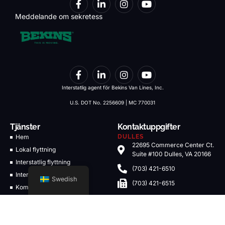
Meddelande om sekretess
Interstatlig agent för Bekins Van Lines, Inc.
U.S. DOT No. 2256609 | MC 770031
Tjänster
Kontaktuppgifter
Hem
DULLES
22695 Commerce Center Ct.
Lokal flyttning
Suite #100 Dulles, VA 20166
Interstatlig flyttning
(703) 421-6510
Internationell flyttning
Swedish
(703) 421-6515
Kommersiell flyttning
moving@starint.com
Flyttning av företag
WINCHESTER
Logistiklösningar
774 Smithfield Ave. Building
4C Winchester, VA 22601
Förvaringslösningar