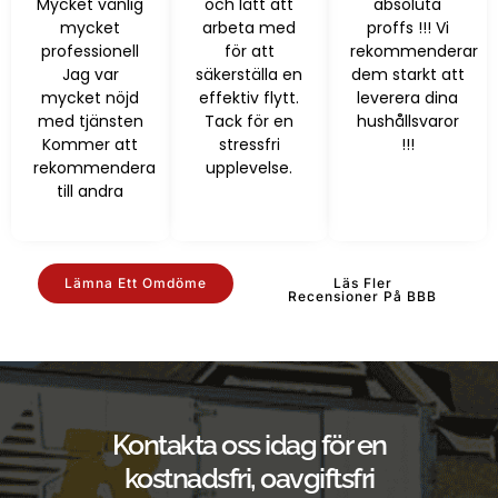
Mycket vänlig
och lätt att
absoluta
mycket
arbeta med
proffs !!! Vi
professionell
för att
rekommenderar
Jag var
säkerställa en
dem starkt att
mycket nöjd
effektiv flytt.
leverera dina
med tjänsten
Tack för en
hushållsvaror
Kommer att
stressfri
!!!
rekommendera
upplevelse.
till andra
Lämna Ett Omdöme
Läs Fler
Recensioner På BBB
Kontakta oss idag för en
kostnadsfri, oavgiftsfri