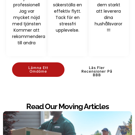
professionell
säkerställa en
dem starkt
Jag var
effektiv flytt.
att leverera
mycket nöjd
Tack för en
dina
med tjänsten
stressfri
hushållsvaror
Kommer att
upplevelse.
!!!
rekommendera
till andra
Lämna Ett
Läs Fler
Omdöme
Recensioner På
BBB
Read Our Moving Articles