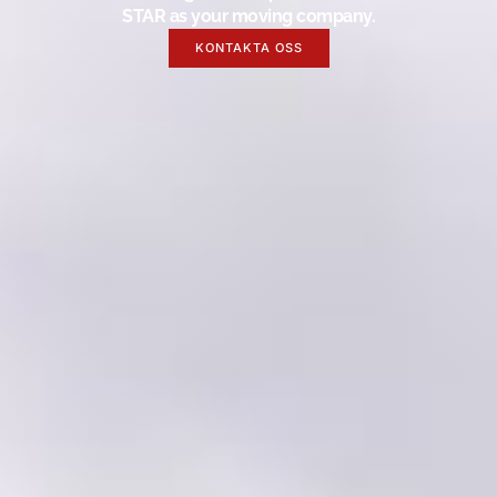
STAR as your moving company.
KONTAKTA OSS