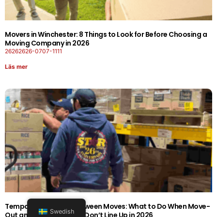
Movers in Winchester: 8 Things to Look for Before Choosing a
Moving Company in 2026
26262626-0707-1111
Läs mer
Temporary Storage Between Moves: What to Do When Move-
Swedish
Out and Move-In Dates Don’t Line Up in 2026