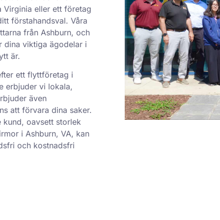
 Virginia eller ett företag
ditt förstahandsval. Våra
yttarna från Ashburn, och
dina viktiga ägodelar i
tt är.
er ett flyttföretag i
e erbjuder vi lokala,
 erbjuder även
s att förvara dina saker.
e kund, oavsett storlek
tfirmor i Ashburn, VA, kan
sfri och kostnadsfri