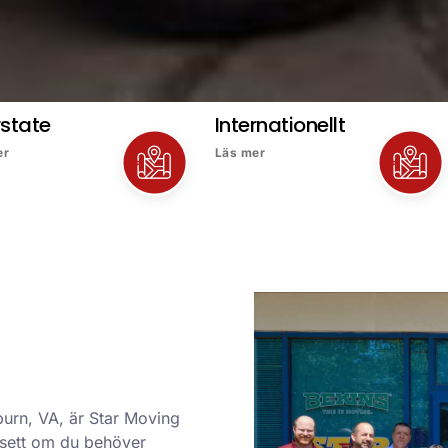
rstate
Internationellt
er
Läs mer
burn, VA, är Star Moving
avsett om du behöver