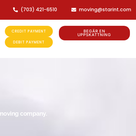
(703) 421-6510
moving@starint.com
CREDIT PAYMENT
BEGÄR EN
UPPSKATTNING
DEBIT PAYMENT
r moving company.