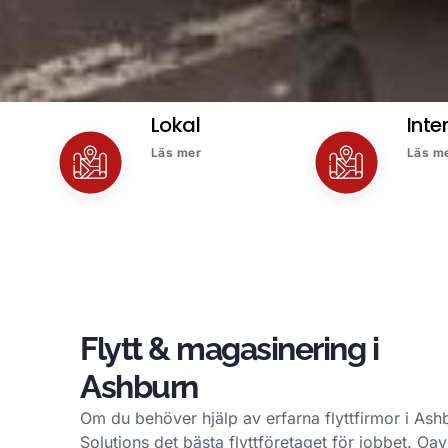
Lokal
Inte
Läs mer
Läs m
Flytt & magasinering i
Ashburn
Om du behöver hjälp av erfarna flyttfirmor i Ash
Solutions det bästa flyttföretaget för jobbet. O