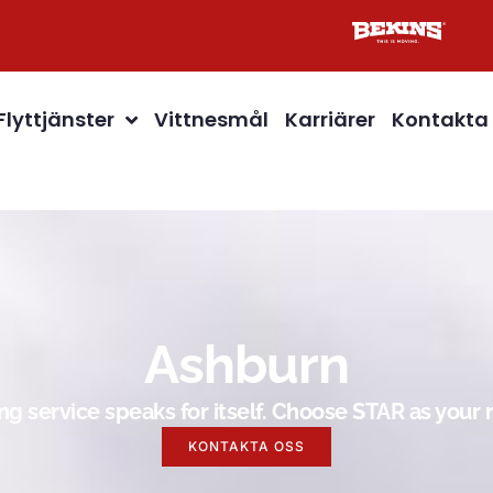
Flyttjänster
Vittnesmål
Karriärer
Kontakta
Ashburn
g service speaks for itself. Choose STAR as you
KONTAKTA OSS