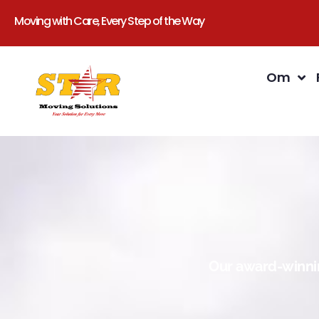
Moving with Care, Every Step of the Way
Om
Our award-winnin