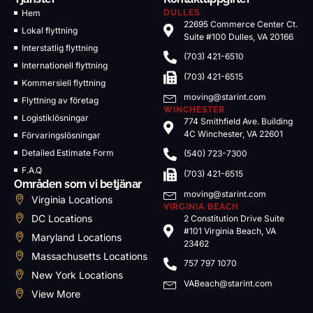
Hem
DULLES
22695 Commerce Center Ct.
Lokal flyttning
Suite #100 Dulles, VA 20166
Interstatlig flyttning
(703) 421-6510
Internationell flyttning
(703) 421-6515
Kommersiell flyttning
moving@starint.com
Flyttning av företag
WINCHESTER
Logistiklösningar
774 Smithfield Ave. Building
4C Winchester, VA 22601
Förvaringslösningar
Detailed Estimate Form
(540) 723-7300
F.A.Q
(703) 421-6515
Områden som vi betjänar
moving@starint.com
Virginia Locations
VIRGINIA BEACH
DC Locations
2 Constitution Drive Suite
#101 Virginia Beach, VA
Maryland Locations
23462
Massachusetts Locations
757 797 1070
New York Locations
VABeach@starint.com
View More