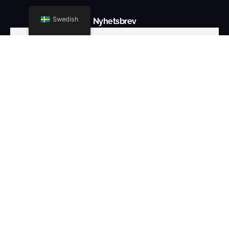
Swedish
Nyhetsbrev
PRENUMERERA PÅ
© 2026 Star International LLC
Powered by
Paradox Media