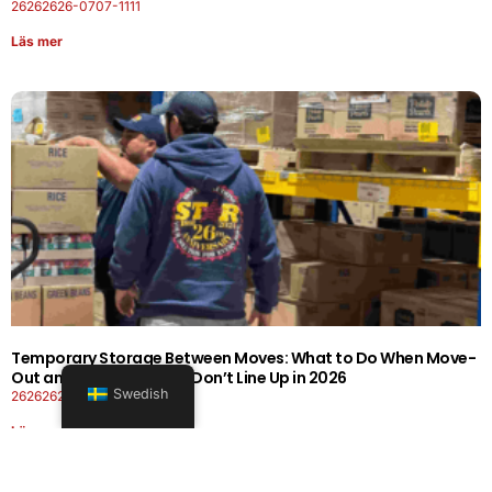
26262626-0707-1111
Läs mer
Temporary Storage Between Moves: What to Do When Move-
Out and Move-In Dates Don’t Line Up in 2026
Swedish
26262626-0606-1919
Läs mer