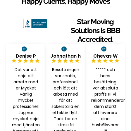
Happy Clients, Happy Moves
Star Moving
Solutions is BBB
Accredited.
Denise P
Johnathan h
Chevas W
★★★★★
★★★★★
★★★★★
Det var ett
Besättningen
***** och
nöje att
var snabb,
hans
arbeta med
professionell
besättning
er Mycket
och lätt att
var absoluta
vänlig
arbeta med
proffs !!! Vi
mycket
för att
rekommenderar
professionell
säkerställa en
dem starkt
Jag var
effektiv flytt.
att leverera
mycket nöjd
Tack för en
dina
med tjänsten
stressfri
hushållsvaror