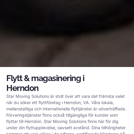
Flytt & magasinering i
Herndon
Star Moving Solutions är stolt över att vara det främsta valet
när du söker ett flyttföretag i Herndon, VA. Våra lokala,
mellanstatliga och internationella flyttjänster är oöverträffade.
Förvaringstjänster finns också tillgängliga för kunder som
flyttar till Herndon. Star Moving Solutions finns här för dig
under din flyttupplevelse, oavsett avstånd. Dina tillhörigheter
kommer att vara säkra i de erfarna, certifierade händerna på