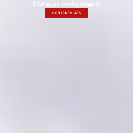
STAR as your moving company.
KONTAKTA OSS