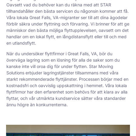
Oavsett vad du behöver kan du räkna med att STAR
tillhandahåller den bästa servicen du någonsin kommer att få.
Våra lokala Great Falls, VA-migranter ser till att dina ägodelar
förblir säkra under flyttning och förvaring. Vi brinner för att ge
människor den bästa möjliga flyttupplevelsen, oavsett om det
handlar om en lokal flytt, en långdistansflytt eller till och med
en utlandsflytt.
När du undersöker flyttfirmor i Great Falls, VA, bör du
överväga lagring som en lösning för alla de saker som du
kanske inte vill oroa dig för under flytten. Star Moving
Solutions erbjuder lagringstjänster tillsammans med våra
starkt rekommenderade flyttjänster. Processen börjar med en
kostnadsfri och oavvislig uppskattning i hemmet. Våra lokala
flyttfirmor har den erfarenhet som behövs för att klara av alla
flyttar, och vår utmärkta kundservice sätter våra standarder
ännu högre än konkurrenterna.