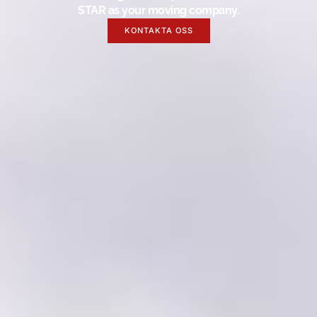
STAR as your moving company.
KONTAKTA OSS