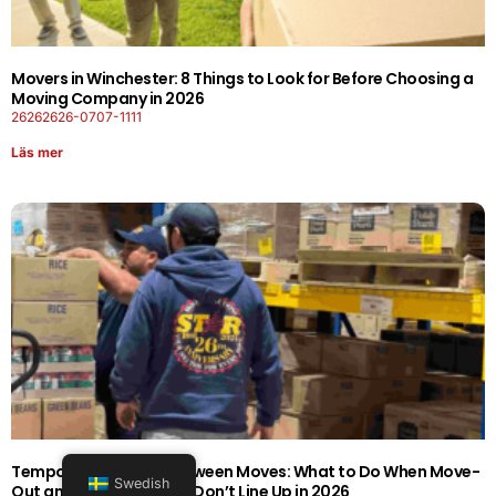
Movers in Winchester: 8 Things to Look for Before Choosing a
Moving Company in 2026
26262626-0707-1111
Läs mer
Temporary Storage Between Moves: What to Do When Move-
Swedish
Out and Move-In Dates Don’t Line Up in 2026