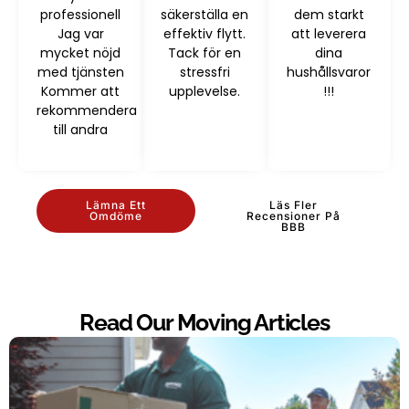
professionell
säkerställa en
dem starkt
Jag var
effektiv flytt.
att leverera
mycket nöjd
Tack för en
dina
med tjänsten
stressfri
hushållsvaror
Kommer att
upplevelse.
!!!
rekommendera
till andra
Lämna Ett
Läs Fler
Omdöme
Recensioner På
BBB
Read Our Moving Articles