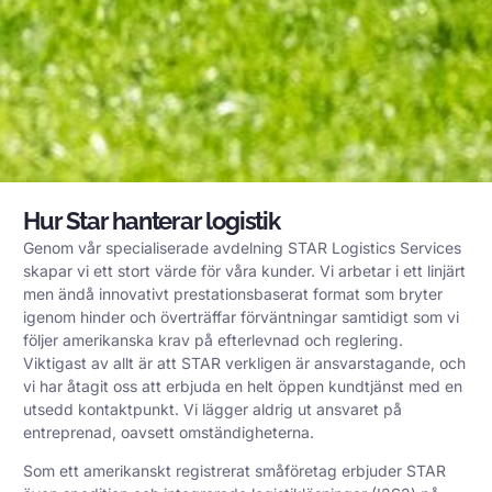
Hur Star hanterar logistik
Genom vår specialiserade avdelning STAR Logistics Services
skapar vi ett stort värde för våra kunder. Vi arbetar i ett linjärt
men ändå innovativt prestationsbaserat format som bryter
igenom hinder och överträffar förväntningar samtidigt som vi
följer amerikanska krav på efterlevnad och reglering.
Viktigast av allt är att STAR verkligen är ansvarstagande, och
vi har åtagit oss att erbjuda en helt öppen kundtjänst med en
utsedd kontaktpunkt. Vi lägger aldrig ut ansvaret på
entreprenad, oavsett omständigheterna.
Som ett amerikanskt registrerat småföretag erbjuder STAR