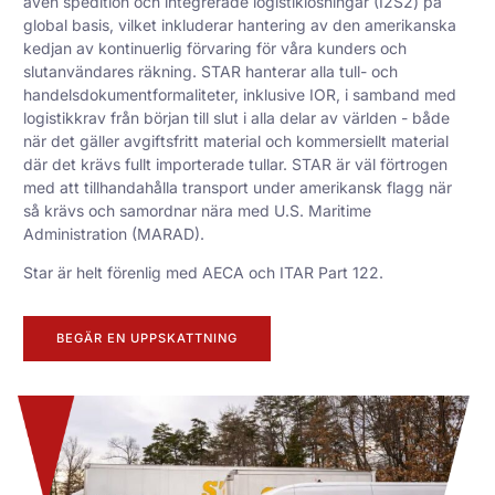
även spedition och integrerade logistiklösningar (I2S2) på
global basis, vilket inkluderar hantering av den amerikanska
kedjan av kontinuerlig förvaring för våra kunders och
slutanvändares räkning. STAR hanterar alla tull- och
handelsdokumentformaliteter, inklusive IOR, i samband med
logistikkrav från början till slut i alla delar av världen - både
när det gäller avgiftsfritt material och kommersiellt material
där det krävs fullt importerade tullar. STAR är väl förtrogen
med att tillhandahålla transport under amerikansk flagg när
så krävs och samordnar nära med U.S. Maritime
Administration (MARAD).
Star är helt förenlig med AECA och ITAR Part 122.
BEGÄR EN UPPSKATTNING