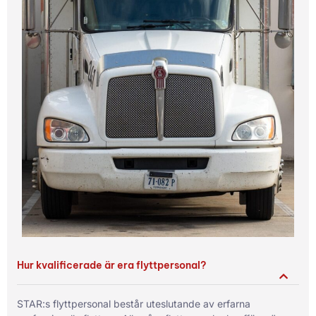
Hur kvalificerade är era flyttpersonal?
STAR:s flyttpersonal består uteslutande av erfarna