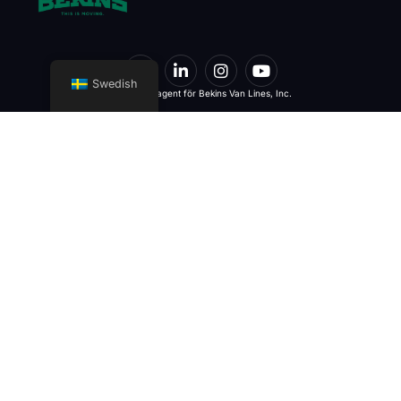
Swedish
Interstatlig agent för Bekins Van Lines, Inc.
U.S. DOT No. 2256609 | MC 770031
Tjänster
Kontaktuppgifter
Hem
DULLES
22695 Commerce Center Ct.
Lokal flyttning
Suite #100 Dulles, VA 20166
Interstatlig flyttning
(703) 421-6510
Internationell flyttning
(703) 421-6515
Kommersiell flyttning
moving@starint.com
Flyttning av företag
WINCHESTER
Logistiklösningar
774 Smithfield Ave. Building
4C Winchester, VA 22601
Förvaringslösningar
Detailed Estimate Form
(540) 723-7300
F.A.Q
(703) 421-6515
Områden som vi betjänar