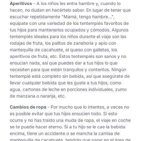
Aperitivos
- A los niños les entra hambre y, cuando lo
hacen, no dudan en hacértelo saber. En lugar de tener que
escuchar repetidamente "Mamá, tengo hambre...",
equípate con una variedad de los tentempiés favoritos de
tus hijos para mantenerlos ocupados y cómodos. Algunos
tentempiés ideales para los niños durante el viaje son las
rodajas de fruta, los palitos de zanahoria y apio con
mantequilla de cacahuete, el queso con galletas, los
aperitivos de fruta, etc. Estos tentempiés son sanos y no
ensucian nada, así que puedes dar a tus hijos lo que
necesiten para que estén tranquilos y contentos. Ningún
tentempié está completo sin bebida, así que asegúrate de
llevar cualquier bebida que les guste a tus hijos, como
agua, cartones de leche en porciones individuales, zumo
de manzana o naranja, etc.
Cambios de ropa
- Por mucho que lo intentes, a veces no
es posible evitar que tus hijos ensucien todo. Si esto
ocurre y no has traído una muda de ropa, el viaje en coche
se te puede hacer eterno. Si a tu hijo se le cae la bebida
encima, tiene un accidente o se mancha la camisa de
mantequilla de cacahuete, tendrás que parar en el área de