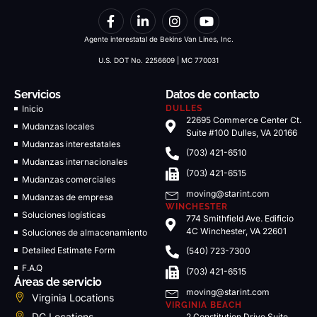
Agente interestatal de Bekins Van Lines, Inc.
U.S. DOT No. 2256609 | MC 770031
Servicios
Datos de contacto
Inicio
DULLES
22695 Commerce Center Ct.
Mudanzas locales
Suite #100 Dulles, VA 20166
Mudanzas interestatales
(703) 421-6510
Mudanzas internacionales
(703) 421-6515
Mudanzas comerciales
moving@starint.com
Mudanzas de empresa
WINCHESTER
Soluciones logísticas
774 Smithfield Ave. Edificio
4C Winchester, VA 22601
Soluciones de almacenamiento
Detailed Estimate Form
(540) 723-7300
F.A.Q
(703) 421-6515
Áreas de servicio
moving@starint.com
Virginia Locations
VIRGINIA BEACH
DC Locations
2 Constitution Drive Suite