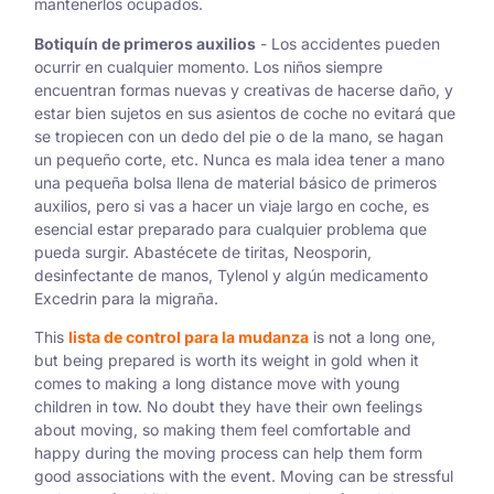
mantenerlos ocupados.
Botiquín de primeros auxilios
- Los accidentes pueden
ocurrir en cualquier momento. Los niños siempre
encuentran formas nuevas y creativas de hacerse daño, y
estar bien sujetos en sus asientos de coche no evitará que
se tropiecen con un dedo del pie o de la mano, se hagan
un pequeño corte, etc. Nunca es mala idea tener a mano
una pequeña bolsa llena de material básico de primeros
auxilios, pero si vas a hacer un viaje largo en coche, es
esencial estar preparado para cualquier problema que
pueda surgir. Abastécete de tiritas, Neosporin,
desinfectante de manos, Tylenol y algún medicamento
Excedrin para la migraña.
This
lista de control para la mudanza
is not a long one,
but being prepared is worth its weight in gold when it
comes to making a long distance move with young
children in tow. No doubt they have their own feelings
about moving, so making them feel comfortable and
happy during the moving process can help them form
good associations with the event. Moving can be stressful