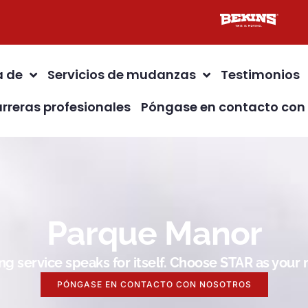
a de
Servicios de mudanzas
Testimonios
rreras profesionales
Póngase en contacto con
Parque Manor
g service speaks for itself. Choose STAR as you
PÓNGASE EN CONTACTO CON NOSOTROS