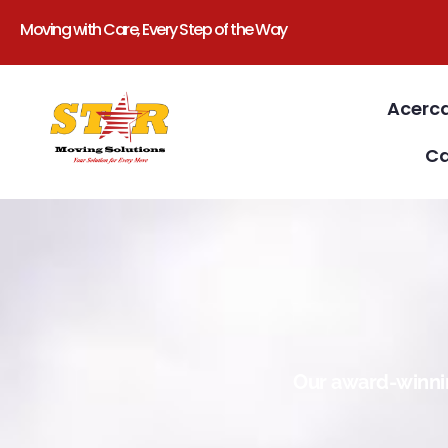
Moving with Care, Every Step of the Way
Acerc
Ca
Our award-winnin