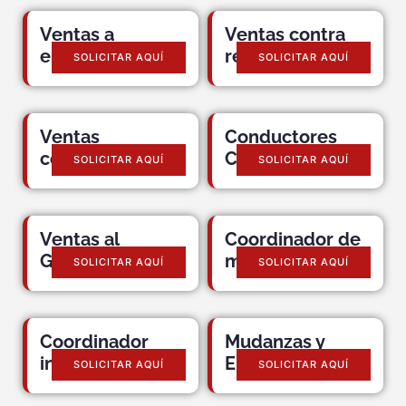
Ventas a
Ventas contra
empresas
reembolso
SOLICITAR AQUÍ
SOLICITAR AQUÍ
Ventas
Conductores
comerciales
CDL
SOLICITAR AQUÍ
SOLICITAR AQUÍ
Ventas al
Coordinador de
Gobierno
mudanzas
SOLICITAR AQUÍ
SOLICITAR AQUÍ
Coordinador
Mudanzas y
interestatal
Embalajes
SOLICITAR AQUÍ
SOLICITAR AQUÍ