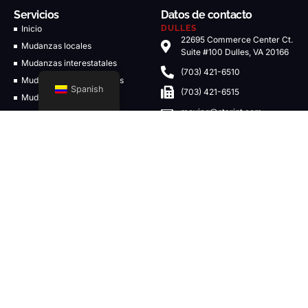
Servicios
Datos de contacto
Inicio
DULLES
22695 Commerce Center Ct.
Mudanzas locales
Suite #100 Dulles, VA 20166
Mudanzas interestatales
(703) 421-6510
Mudanzas internacionales
Spanish
(703) 421-6515
Mudanzas comerciales
moving@starint.com
Mudanzas de empresa
WINCHESTER
Soluciones logísticas
774 Smithfield Ave. Edificio
4C Winchester, VA 22601
Soluciones de almacenamiento
Detailed Estimate Form
(540) 723-7300
F.A.Q
(703) 421-6515
Áreas de servicio
moving@starint.com
Virginia Locations
VIRGINIA BEACH
DC Locations
2 Constitution Drive Suite
#101 Virginia Beach, VA
Maryland Locations
23462
Massachusetts Locations
757 797 1070
New York Locations
VABeach@starint.com
View More