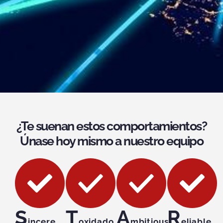
¿Te suenan estos comportamientos?
Únase hoy mismo a nuestro equipo
S
T
A
R
incere
oxidado
mbitious
eliable