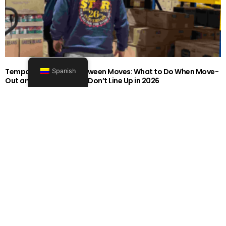
Temporary Storage Between Moves: What to Do When Move-
Spanish
Out and Move-In Dates Don’t Line Up in 2026
1919-0606-26262626
Seguir leyendo