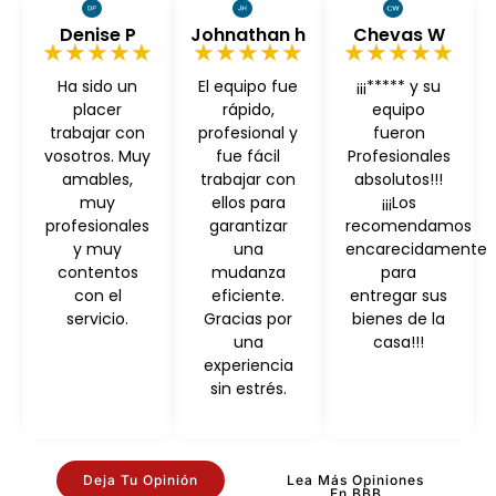
Denise P
Johnathan h
Chevas W
★★★★★
★★★★★
★★★★★
Ha sido un
El equipo fue
¡¡¡***** y su
placer
rápido,
equipo
trabajar con
profesional y
fueron
vosotros. Muy
fue fácil
Profesionales
amables,
trabajar con
absolutos!!!
muy
ellos para
¡¡¡Los
profesionales
garantizar
recomendamos
y muy
una
encarecidamente
contentos
mudanza
para
con el
eficiente.
entregar sus
servicio.
Gracias por
bienes de la
una
casa!!!
experiencia
sin estrés.
Deja Tu Opinión
Lea Más Opiniones
En BBB