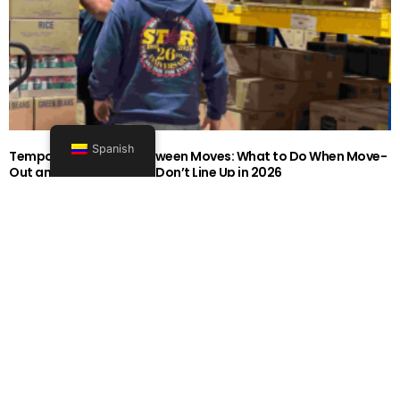
Spanish
Temporary Storage Between Moves: What to Do When Move-
Out and Move-In Dates Don’t Line Up in 2026
1919-0606-26262626
Seguir leyendo