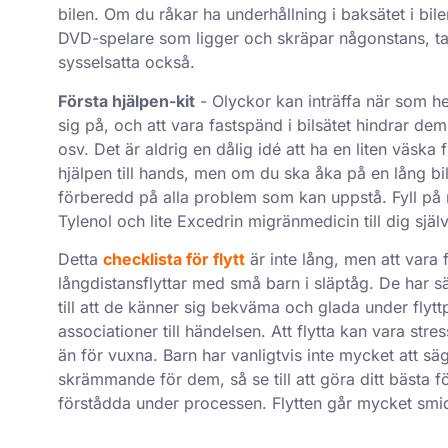
bilen. Om du råkar ha underhållning i baksätet i bil
DVD-spelare som ligger och skräpar någonstans, ta 
sysselsatta också.
Första hjälpen-kit
- Olyckor kan inträffa när som hels
sig på, och att vara fastspänd i bilsätet hindrar dem i
osv. Det är aldrig en dålig idé att ha en liten väsk
hjälpen till hands, men om du ska åka på en lång bil
förberedd på alla problem som kan uppstå. Fyll på
Tylenol och lite Excedrin migränmedicin till dig själv
Detta
checklista för flytt
är inte lång, men att vara 
långdistansflyttar med små barn i släptåg. De har sä
till att de känner sig bekväma och glada under fly
associationer till händelsen. Att flytta kan vara s
än för vuxna. Barn har vanligtvis inte mycket att säg
skrämmande för dem, så se till att göra ditt bästa f
förstådda under processen. Flytten går mycket smid