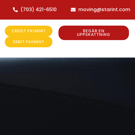
(703) 421-6510
moving@starint.com
CREDIT PAYMENT
BEGÄR EN
UPPSKATTNING
DEBIT PAYMENT