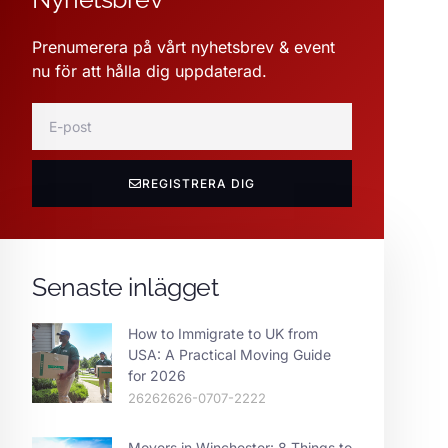
Prenumerera på vårt nyhetsbrev & event
nu för att hålla dig uppdaterad.
REGISTRERA DIG
Senaste inlägget
How to Immigrate to UK from
USA: A Practical Moving Guide
for 2026
26262626-0707-2222
Movers in Winchester: 8 Things to