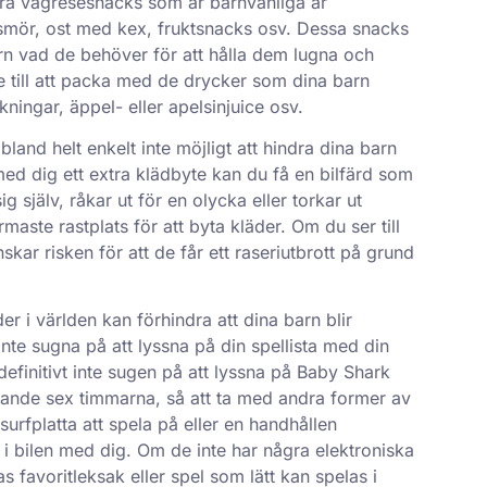
bra vägresesnacks som är barnvänliga är
ssmör, ost med kex, fruktsnacks osv. Dessa snacks
rn vad de behöver för att hålla dem lugna och
e till att packa med de drycker som dina barn
ningar, äppel- eller apelsinjuice osv.
land helt enkelt inte möjligt att hindra dina barn
 med dig ett extra klädbyte kan du få en bilfärd som
ig själv, råkar ut för en olycka eller torkar ut
maste rastplats för att byta kläder. Om du ser till
kar risken för att de får ett raseriutbrott på grund
r i världen kan förhindra att dina barn blir
nte sugna på att lyssna på din spellista med din
efinitivt inte sugen på att lyssna på Baby Shark
nde sex timmarna, så att ta med andra former av
urfplatta att spela på eller en handhållen
 i bilen med dig. Om de inte har några elektroniska
s favoritleksak eller spel som lätt kan spelas i