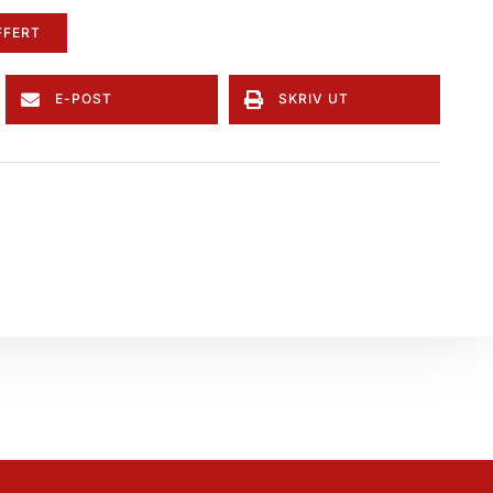
FFERT
E-POST
SKRIV UT