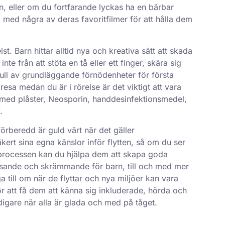
en, eller om du fortfarande lyckas ha en bärbar
med några av deras favoritfilmer för att hålla dem
t. Barn hittar alltid nya och kreativa sätt att skada
nte från att stöta en tå eller ett finger, skära sig
a full av grundläggande förnödenheter för första
resa medan du är i rörelse är det viktigt att vara
 med plåster, Neosporin, handdesinfektionsmedel,
.
förberedd är guld värt när det gäller
kert sina egna känslor inför flytten, så om du ser
ttprocessen kan du hjälpa dem att skapa goda
tressande och skrämmande för barn, till och med mer
a till om när de flyttar och nya miljöer kan vara
ör att få dem att känna sig inkluderade, hörda och
igare när alla är glada och med på tåget.