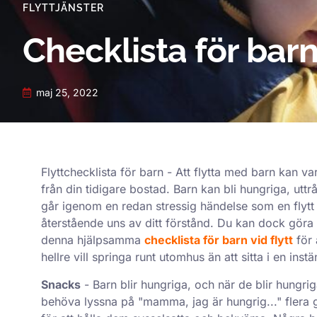
FLYTTJÄNSTER
Checklista för barn
maj 25, 2022
Flyttchecklista för barn - Att flytta med barn kan va
från din tidigare bostad. Barn kan bli hungriga, uttr
går igenom en redan stressig händelse som en flytt är
återstående uns av ditt förstånd. Du kan dock göra d
denna hjälpsamma
checklista för barn vid flytt
för 
hellre vill springa runt utomhus än att sitta i en instä
Snacks
- Barn blir hungriga, och när de blir hungriga 
behöva lyssna på "mamma, jag är hungrig..." flera