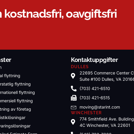
 kostnadsfri, oavgiftsfri
nster
Kontaktuppgifter
DULLES
m
22695 Commerce Center C
l flyttning
Suite #100 Dulles, VA 2016
rstatlig flyttning
(703) 421-6510
rnationell flyttning
(703) 421-6515
mersiell flyttning
moving@starint.com
ttning av företag
WINCHESTER
istiklösningar
774 Smithfield Ave. Buildin
4C Winchester, VA 22601
varingslösningar