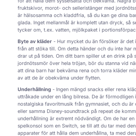
för att hålla dem sysselsatta och bekväma. Några 
fruktskivor, morot- och selleristänger med jordnöt
är hälsosamma och kladdfria, så du kan ge dina ba
glada. Inget mellanmål är komplett utan dryck, så s
tycker om, t.ex. vatten, mjölkpaket i portionsförpack
Byte av kläder
- Hur mycket du än försöker är det ib
från att stöka till. Om detta händer och du inte har
drar ut på tiden. Om ditt barn spiller ut en drink på s
jordnötssmör över hela tröjan, bör du stanna vid när
att dina barn har bekväma rena och torra kläder mins
av att de är obekväma under flytten.
Underhållning
- Ingen mängd snacks eller rena kläde
uttråkade under en lång bilresa. De är förmodligen i
nostalgiska favoritmusik från gymnasiet, och du är d
eller samma Disney-soundtrack på repeat de komma
underhållning är extremt nödvändigt. Om de har en s
spelkonsol som en Switch, se till att du tar med den
apparater för att hålla dem underhållna, ta med dera