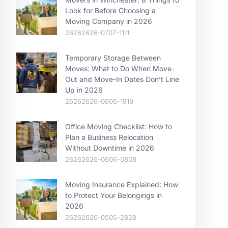
Look for Before Choosing a
Moving Company in 2026
26262626-0707-1111
Temporary Storage Between
Moves: What to Do When Move-
Out and Move-In Dates Don’t Line
Up in 2026
26262626-0606-1919
Office Moving Checklist: How to
Plan a Business Relocation
Without Downtime in 2026
26262626-0606-0808
Moving Insurance Explained: How
to Protect Your Belongings in
2026
26262626-0505-2828