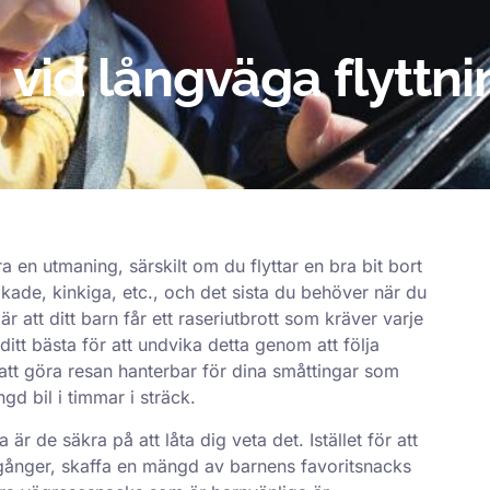
 vid långväga flyttni
ra en utmaning, särskilt om du flyttar en bra bit bort
åkade, kinkiga, etc., och det sista du behöver när du
 att ditt barn får ett raseriutbrott som kräver varje
itt bästa för att undvika detta genom att följa
att göra resan hanterbar för dina småttingar som
ngd bil i timmar i sträck.
är de säkra på att låta dig veta det. Istället för att
 gånger, skaffa en mängd av barnens favoritsnacks