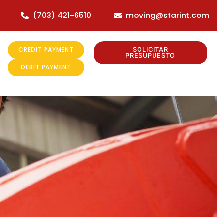
(703) 421-6510
moving@starint.com
CREDIT PAYMENT
SOLICITAR
PRESUPUESTO
DEBIT PAYMENT