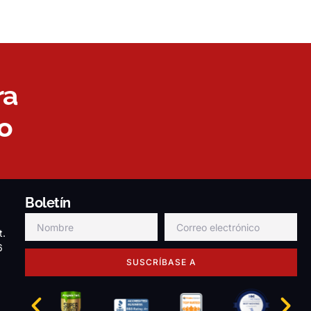
ra
o
Boletín
t.
6
SUSCRÍBASE A