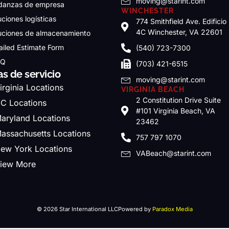
moving@starint.com
anzas de empresa
WINCHESTER
uciones logísticas
774 Smithfield Ave. Edificio
4C Winchester, VA 22601
uciones de almacenamiento
ailed Estimate Form
(540) 723-7300
.Q
(703) 421-6515
as de servicio
moving@starint.com
irginia Locations
VIRGINIA BEACH
2 Constitution Drive Suite
C Locations
#101 Virginia Beach, VA
aryland Locations
23462
assachusetts Locations
757 797 1070
ew York Locations
VABeach@starint.com
iew More
© 2026 Star International LLC
Powered by
Paradox Media