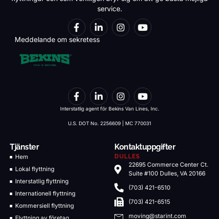
service.
Meddelande om sekretess
Interstatlig agent för Bekins Van Lines, Inc.
U.S. DOT No. 2256609 | MC 770031
Tjänster
Kontaktuppgifter
Hem
DULLES
22695 Commerce Center Ct.
Lokal flyttning
Suite #100 Dulles, VA 20166
Interstatlig flyttning
(703) 421-6510
Internationell flyttning
(703) 421-6515
Kommersiell flyttning
moving@starint.com
Flyttning av företag