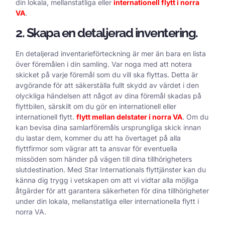
din lokala, mellanstatliga eller
internationell flytt i norra
VA
.
2. Skapa en detaljerad inventering.
En detaljerad inventarieförteckning är mer än bara en lista
över föremålen i din samling. Var noga med att notera
skicket på varje föremål som du vill ska flyttas. Detta är
avgörande för att säkerställa fullt skydd av värdet i den
olyckliga händelsen att något av dina föremål skadas på
flyttbilen, särskilt om du gör en internationell eller
internationell flytt.
flytt mellan delstater i norra VA
. Om du
kan bevisa dina samlarföremåls ursprungliga skick innan
du lastar dem, kommer du att ha övertaget på alla
flyttfirmor som vägrar att ta ansvar för eventuella
missöden som händer på vägen till dina tillhörigheters
slutdestination. Med Star Internationals flyttjänster kan du
känna dig trygg i vetskapen om att vi vidtar alla möjliga
åtgärder för att garantera säkerheten för dina tillhörigheter
under din lokala, mellanstatliga eller internationella flytt i
norra VA.