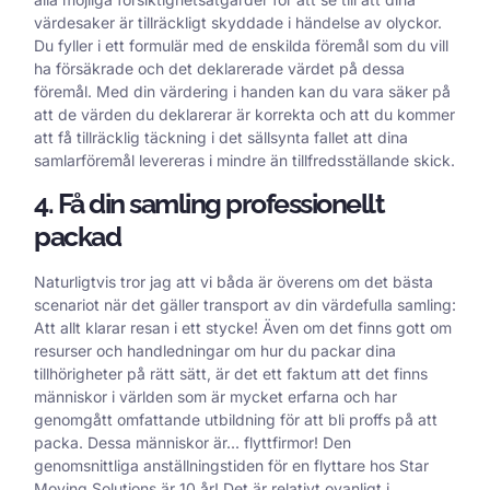
värdesaker är tillräckligt skyddade i händelse av olyckor.
Du fyller i ett formulär med de enskilda föremål som du vill
ha försäkrade och det deklarerade värdet på dessa
föremål. Med din värdering i handen kan du vara säker på
att de värden du deklarerar är korrekta och att du kommer
att få tillräcklig täckning i det sällsynta fallet att dina
samlarföremål levereras i mindre än tillfredsställande skick.
4. Få din samling professionellt
packad
Naturligtvis tror jag att vi båda är överens om det bästa
scenariot när det gäller transport av din värdefulla samling:
Att allt klarar resan i ett stycke! Även om det finns gott om
resurser och handledningar om hur du packar dina
tillhörigheter på rätt sätt, är det ett faktum att det finns
människor i världen som är mycket erfarna och har
genomgått omfattande utbildning för att bli proffs på att
packa. Dessa människor är... flyttfirmor! Den
genomsnittliga anställningstiden för en flyttare hos Star
Moving Solutions är 10 år! Det är relativt ovanligt i