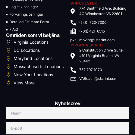
WINCHESTER
Logistiklösningar
774 Smithfield Ave. Building
4C Winchester, VA 22601
Förvaringslösningar
Detailed Estimate Form
(540) 723-7300
F.A.Q
(703) 421-6515
Områden som vi betjänar
moving@starint.com
Virginia Locations
VIRGINIA BEACH
DC Locations
2 Constitution Drive Suite
#101 Virginia Beach, VA
Maryland Locations
23462
Massachusetts Locations
757 797 1070
New York Locations
VABeach@starint.com
View More
Nyhetsbrev