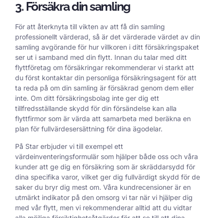
3. Försäkra din samling
För att återknyta till vikten av att få din samling
professionellt värderad, så är det värderade värdet av din
samling avgörande för hur villkoren i ditt försäkringspaket
ser ut i samband med din flytt. Innan du talar med ditt
flyttföretag om försäkringar rekommenderar vi starkt att
du först kontaktar din personliga försäkringsagent för att
ta reda på om din samling är försäkrad genom dem eller
inte. Om ditt försäkringsbolag inte ger dig ett
tillfredsställande skydd för din försändelse kan alla
flyttfirmor som är värda att samarbeta med beräkna en
plan för fullvärdesersättning för dina ägodelar.
På Star erbjuder vi till exempel ett
värdeinventeringsformulär som hjälper både oss och våra
kunder att ge dig en försäkring som är skräddarsydd för
dina specifika varor, vilket ger dig fullvärdigt skydd för de
saker du bryr dig mest om. Våra kundrecensioner är en
utmärkt indikator på den omsorg vi tar när vi hjälper dig
med vår flytt, men vi rekommenderar alltid att du vidtar
alla möjliga försiktighetsåtgärder för att se till att dina