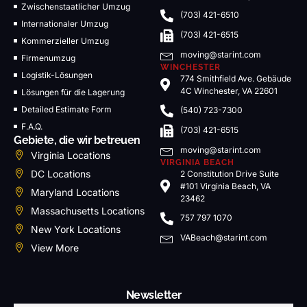
Zwischenstaatlicher Umzug
(703) 421-6510
Internationaler Umzug
(703) 421-6515
Kommerzieller Umzug
moving@starint.com
Firmenumzug
WINCHESTER
Logistik-Lösungen
774 Smithfield Ave. Gebäude
4C Winchester, VA 22601
Lösungen für die Lagerung
Detailed Estimate Form
(540) 723-7300
F.A.Q.
(703) 421-6515
Gebiete, die wir betreuen
moving@starint.com
Virginia Locations
VIRGINIA BEACH
DC Locations
2 Constitution Drive Suite
#101 Virginia Beach, VA
Maryland Locations
23462
Massachusetts Locations
757 797 1070
New York Locations
VABeach@starint.com
View More
Newsletter