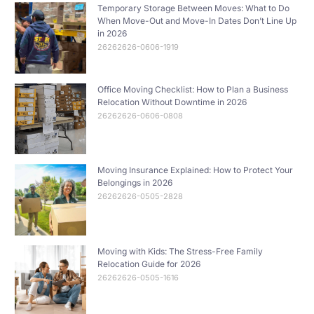
Temporary Storage Between Moves: What to Do
When Move-Out and Move-In Dates Don’t Line Up
in 2026
26262626-0606-1919
Office Moving Checklist: How to Plan a Business
Relocation Without Downtime in 2026
26262626-0606-0808
Moving Insurance Explained: How to Protect Your
Belongings in 2026
26262626-0505-2828
Moving with Kids: The Stress-Free Family
Relocation Guide for 2026
26262626-0505-1616