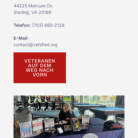
44225 Mercure Cir,
Sterling, VA 20166
Telefon
:
(703) 665-2129
E-Mail
:
contact@vetsfwd.org
VETERANEN
AUF DEM
WEG NACH
VORN