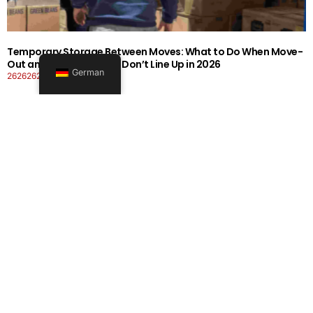
Temporary Storage Between Moves: What to Do When Move-
Out and Move-In Dates Don’t Line Up in 2026
German
26262626-0606-1919
Mehr lesen
Office Moving Checklist: How to Plan a Business Relocation
Without Downtime in 2026