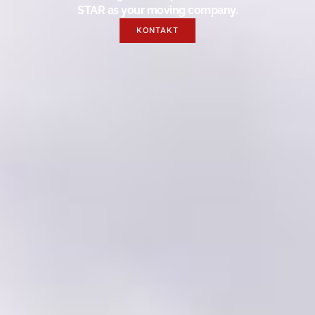
STAR as your moving company.
KONTAKT