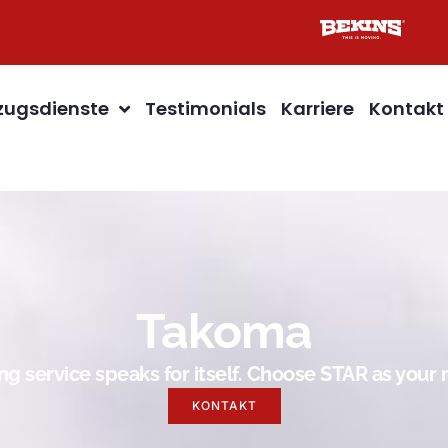
ugsdienste
Testimonials
Karriere
Kontakt
Takoma
g service speaks for itself. Choose STAR as you
KONTAKT