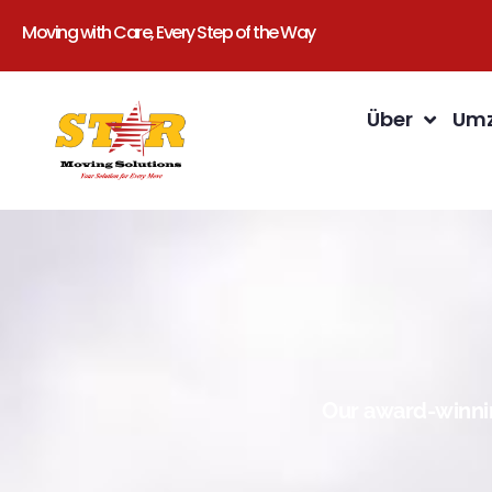
Moving with Care, Every Step of the Way
Über
Umz
Our award-winnin