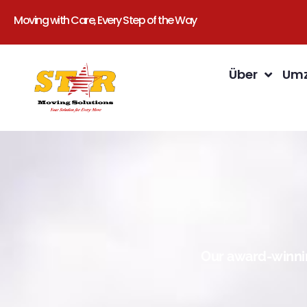
Moving with Care, Every Step of the Way
Über
Umz
Our award-winnin