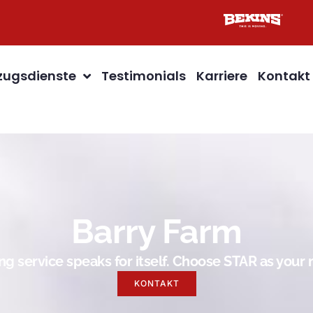
ugsdienste
Testimonials
Karriere
Kontakt
Barry Farm
g service speaks for itself. Choose STAR as you
KONTAKT