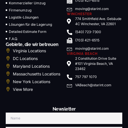
(703) 421-6515
Kommerzieller Umzug
moving@starint.com
Firmenumzug
WINCHESTER
Logistik-Lösungen
774 Smithfield Ave. Gebäude
4C Winchester, VA 22601
Lösungen für die Lagerung
Detailed Estimate Form
(540) 723-7300
F.A.Q.
(703) 421-6515
Gebiete, die wir betreuen
moving@starint.com
Virginia Locations
VIRGINIA BEACH
DC Locations
2 Constitution Drive Suite
#101 Virginia Beach, VA
Maryland Locations
23462
Massachusetts Locations
757 797 1070
New York Locations
VABeach@starint.com
View More
Newsletter