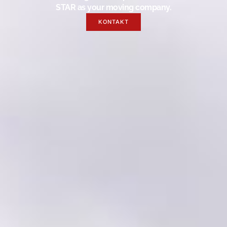
STAR as your moving company.
KONTAKT