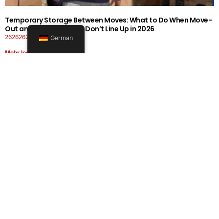
Temporary Storage Between Moves: What to Do When Move-
Out and Move-In Dates Don’t Line Up in 2026
26262626-0606-1919
German
Mehr lesen
Office Moving Checklist: How to Plan a Business Relocation
Without Downtime in 2026
26262626-0606-0808