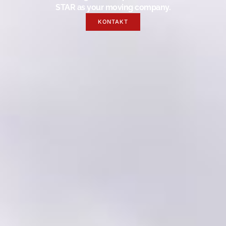
STAR as your moving company.
KONTAKT