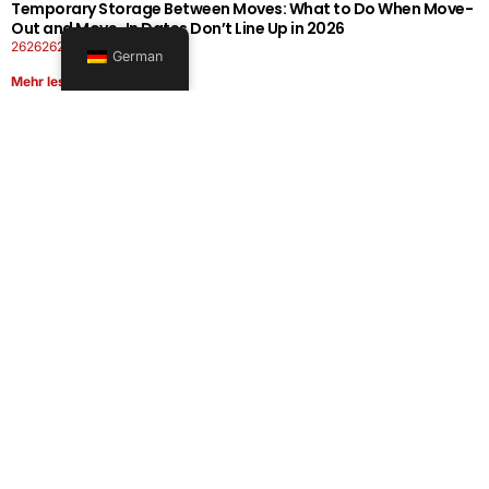
Temporary Storage Between Moves: What to Do When Move-
Out and Move-In Dates Don’t Line Up in 2026
26262626-0606-1919
German
Mehr lesen
Office Moving Checklist: How to Plan a Business Relocation
Without Downtime in 2026
26262626-0606-0808
Mehr lesen