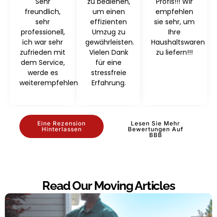
Sehr
zu bedienen,
Profis!!! Wir
freundlich,
um einen
empfehlen
sehr
effizienten
sie sehr, um
professionell,
Umzug zu
Ihre
ich war sehr
gewährleisten.
Haushaltswaren
zufrieden mit
Vielen Dank
zu liefern!!!
dem Service,
für eine
werde es
stressfreie
weiterempfehlen
Erfahrung.
Eine Rezension
Lesen Sie Mehr
Hinterlassen
Bewertungen Auf
BBB
Read Our Moving Articles