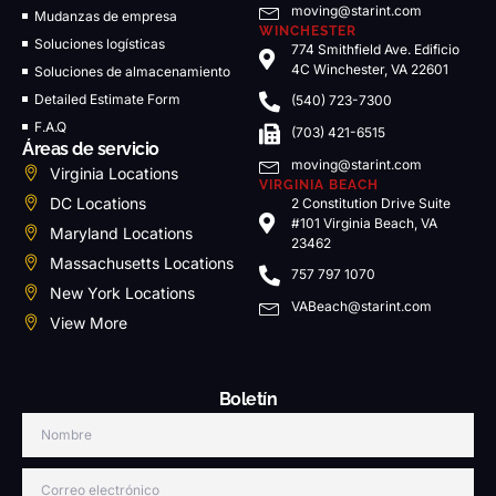
moving@starint.com
Mudanzas de empresa
WINCHESTER
Soluciones logísticas
774 Smithfield Ave. Edificio
4C Winchester, VA 22601
Soluciones de almacenamiento
Detailed Estimate Form
(540) 723-7300
F.A.Q
(703) 421-6515
Áreas de servicio
moving@starint.com
Virginia Locations
VIRGINIA BEACH
DC Locations
2 Constitution Drive Suite
#101 Virginia Beach, VA
Maryland Locations
23462
Massachusetts Locations
757 797 1070
New York Locations
VABeach@starint.com
View More
Boletín