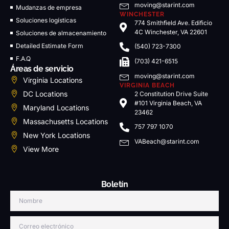
moving@starint.com
Mudanzas de empresa
WINCHESTER
Soluciones logísticas
774 Smithfield Ave. Edificio
4C Winchester, VA 22601
Soluciones de almacenamiento
Detailed Estimate Form
(540) 723-7300
F.A.Q
(703) 421-6515
Áreas de servicio
moving@starint.com
Virginia Locations
VIRGINIA BEACH
DC Locations
2 Constitution Drive Suite
#101 Virginia Beach, VA
Maryland Locations
23462
Massachusetts Locations
757 797 1070
New York Locations
VABeach@starint.com
View More
Boletín