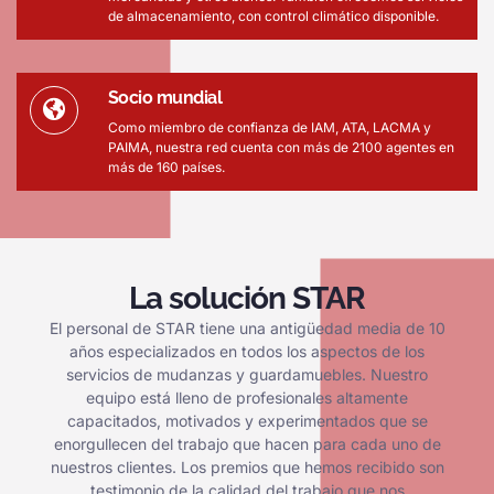
de almacenamiento, con control climático disponible.
Socio mundial
Como miembro de confianza de IAM, ATA, LACMA y
PAIMA, nuestra red cuenta con más de 2100 agentes en
más de 160 países.
La solución STAR
El personal de STAR tiene una antigüedad media de 10
años especializados en todos los aspectos de los
servicios de mudanzas y guardamuebles. Nuestro
equipo está lleno de profesionales altamente
capacitados, motivados y experimentados que se
enorgullecen del trabajo que hacen para cada uno de
nuestros clientes. Los premios que hemos recibido son
testimonio de la calidad del trabajo que nos