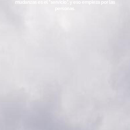
mudanzas es el "servicio", y eso empieza por las
personas.