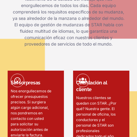
enorgullecemos de todos los días. Cada equipo
comprenderá los requisitos específicos de su mudanza,
ya sea alrededor de la manzana o alrededor del mundo.
El equipo de gestión de mudanzas de STAR habla con
fluidez multitud de idiomas, lo que garantiza una
comunicación eficaz con nuestros clientes y
proveedores de servicios de todo el mundo.
Sin sorpresas
Orientación al
cliente
Nos enorgullecemos de
ofrecer presupuestos
Nuestros clientes se
precisos. Si surgiera
quedan con STAR. ¿Por
algún cargo adicional,
qué? Nuestra gente. El
nos pondremos en
personal de oficina, los
contacto con usted
conductores y el
para solicitar su
personal de STAR son
autorización antes de
profesionales
enviarle la factura.
dedicados todo el año