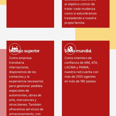
al objetivo común de
tratar cada mudanza
como si estuviéramos
trasladando a nuestra
propia familia.
Manejo superior
Socio mundial
Como empresa
Como miembro de
transitaria
confianza de IAM, ATA,
internacional,
LACMA y PAIMA,
disponemos de los
nuestra red cuenta con
contactos y la
más de 2100 agentes
experiencia necesarios
en más de 160 países.
para gestionar pedidos
especiales de
automóviles, obras de
arte, mercancías y
otros bienes. También
ofrecemos servicios de
almacenamiento, con