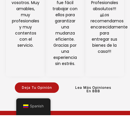
vosotros. Muy
fue fácil
Profesionales
amables,
trabajar con
absolutos!!!
muy
ellos para
¡¡¡Los
profesionales
garantizar
recomendamos
y muy
una
encarecidamente
contentos
mudanza
para
con el
eficiente.
entregar sus
servicio.
Gracias por
bienes de la
una
casa!!!
experiencia
sin estrés.
Deja Tu Opinión
Lea Más Opiniones
En BBB
Spanish
Póngase en contacto con nosotros hoy