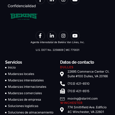
Confidencialidad
Agente interestatal de Bekins Van Lines, Inc.
U.S. DOT No. 2256609 | MC 770031
Servicios
Datos de contacto
Inicio
DULLES
22695 Commerce Center Ct.
Mudanzas locales
Suite #100 Dulles, VA 20166
Mudanzas interestatales
(703) 421-6510
Mudanzas internacionales
(703) 421-6515
Mudanzas comerciales
moving@starint.com
Mudanzas de empresa
WINCHESTER
Soluciones logísticas
774 Smithfield Ave. Edificio
4C Winchester, VA 22601
Soluciones de almacenamiento