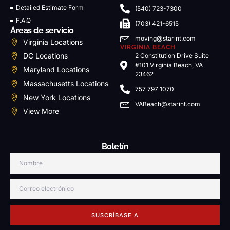
Detailed Estimate Form
(540) 723-7300
F.A.Q
(703) 421-6515
Áreas de servicio
moving@starint.com
Virginia Locations
VIRGINIA BEACH
DC Locations
2 Constitution Drive Suite
#101 Virginia Beach, VA
Maryland Locations
23462
Massachusetts Locations
757 797 1070
New York Locations
VABeach@starint.com
View More
Boletín
SUSCRÍBASE A