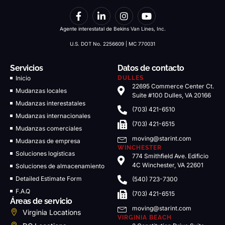
Agente interestatal de Bekins Van Lines, Inc.
U.S. DOT No. 2256609 | MC 770031
Servicios
Datos de contacto
Inicio
DULLES
22695 Commerce Center Ct.
Mudanzas locales
Suite #100 Dulles, VA 20166
Mudanzas interestatales
(703) 421-6510
Mudanzas internacionales
(703) 421-6515
Mudanzas comerciales
moving@starint.com
Mudanzas de empresa
WINCHESTER
Soluciones logísticas
774 Smithfield Ave. Edificio
4C Winchester, VA 22601
Soluciones de almacenamiento
Detailed Estimate Form
(540) 723-7300
F.A.Q
(703) 421-6515
Áreas de servicio
moving@starint.com
Virginia Locations
VIRGINIA BEACH