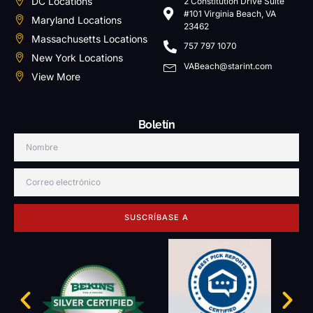
DC Locations
2 Constitution Drive Suite
#101 Virginia Beach, VA
Maryland Locations
23462
Massachusetts Locations
757 797 1070
New York Locations
VABeach@starint.com
View More
Boletín
SUSCRÍBASE A