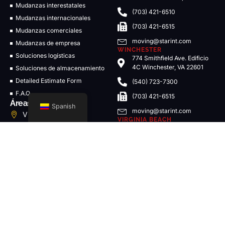
Mudanzas interestatales
(703) 421-6510
Mudanzas internacionales
(703) 421-6515
Mudanzas comerciales
moving@starint.com
Mudanzas de empresa
WINCHESTER
Soluciones logísticas
774 Smithfield Ave. Edificio
4C Winchester, VA 22601
Soluciones de almacenamiento
Detailed Estimate Form
(540) 723-7300
F.A.Q
(703) 421-6515
Áreas de servicio
Spanish
moving@starint.com
Virginia Locations
VIRGINIA BEACH
DC Locations
2 Constitution Drive Suite
#101 Virginia Beach, VA
Maryland Locations
23462
Massachusetts Locations
757 797 1070
New York Locations
VABeach@starint.com
View More
Boletín