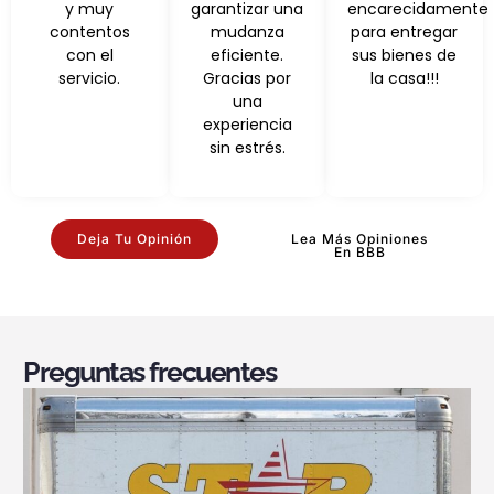
y muy
garantizar una
encarecidamente
contentos
mudanza
para entregar
con el
eficiente.
sus bienes de
servicio.
Gracias por
la casa!!!
una
experiencia
sin estrés.
Deja Tu Opinión
Lea Más Opiniones
En BBB
Preguntas frecuentes