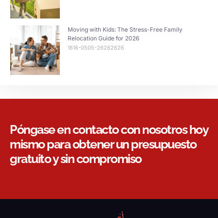
Moving with Kids: The Stress-Free Family
Relocation Guide for 2026
1616-0505-26262626
Póngase en contacto con nosotros hoy
mismo para obtener un presupuesto
gratuito y sin compromiso