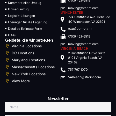
(703) 421-6515
Kommerzieller Umzug
moving@starint.com
Firmenumzug
WINCHESTER
Logistik-Lösungen
774 Smithfield Ave. Gebäude
4C Winchester, VA 22601
Lösungen für die Lagerung
Detailed Estimate Form
(540) 723-7300
F.A.Q.
(703) 421-6515
Gebiete, die wir betreuen
moving@starint.com
Virginia Locations
VIRGINIA BEACH
DC Locations
2 Constitution Drive Suite
#101 Virginia Beach, VA
Maryland Locations
23462
Massachusetts Locations
757 797 1070
New York Locations
VABeach@starint.com
View More
Newsletter