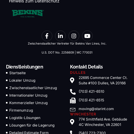
Hinweis zum Datenschutz
Zwischenstaatlicher Vertreter für Bekins Van Lines, Inc.
U.S. DOT No. 2256609 | MC 770031
Dienstleistungen
Kontakt Details
Startseite
DULLES
22695 Commerce Center Ct.
Lokaler Umzug
Suite #100 Dulles, VA 20166
Zwischenstaatlicher Umzug
(703) 421-6510
Internationaler Umzug
(703) 421-6515
Kommerzieller Umzug
moving@starint.com
Firmenumzug
WINCHESTER
Logistik-Lösungen
774 Smithfield Ave. Gebäude
4C Winchester, VA 22601
Lösungen für die Lagerung
Detailed Estimate Form
(540) 723-7300