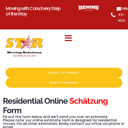
Moving with Care, Every Step
(703)
mo
of the Way
421-
6510
CREDIT PAYMENT
DEBIT PAYMENT
Residential Online
Schätzung
Form
Fill out the form below and we'll send you over an estimate
Please note: our online estimate form is designed for residential
moves. For all other estimates, kindly contact our office via phone or
email.