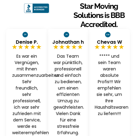
Star Moving
Solutions is BBB
Accredited.
Denise P.
Johnathan h
Chevas W
★★★★★
★★★★★
★★★★★
Es war ein
Das Team
***** und
Vergnügen,
war pünktlich,
sein Team
mit Ihnen
professionell
waren
zusammenzuarbeiten
und einfach
absolute
Sehr
zu bedienen,
Profis!!! Wir
freundlich,
um einen
empfehlen
sehr
effizienten
sie sehr, um
professionell,
Umzug zu
Ihre
ich war sehr
gewährleisten.
Haushaltswaren
zufrieden mit
Vielen Dank
zu liefern!!!
dem Service,
für eine
werde es
stressfreie
weiterempfehlen
Erfahrung.