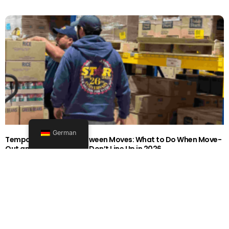
German
Temporary Storage Between Moves: What to Do When Move-
Out and Move-In Dates Don’t Line Up in 2026
26262626-0606-1919
Mehr lesen