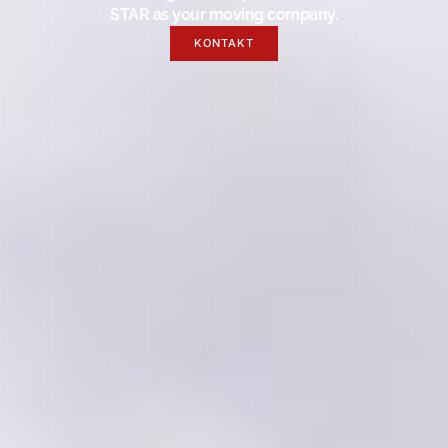
STAR as your moving company.
KONTAKT