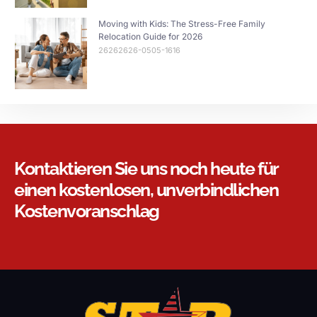
Moving with Kids: The Stress-Free Family
Relocation Guide for 2026
26262626-0505-1616
Kontaktieren Sie uns noch heute für
einen kostenlosen, unverbindlichen
Kostenvoranschlag