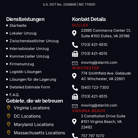
U.S. DOT No. 2256609 | MC 770031
Dienstleistungen
Kontakt Details
Startseite
DULLES
22695 Commerce Center Ct.
Lokaler Umzug
Suite #100 Dulles, VA 20166
Zwischenstaatlicher Umzug
(703) 421-6510
Internationaler Umzug
(703) 421-6515
Kommerzieller Umzug
moving@starint.com
Firmenumzug
WINCHESTER
Logistik-Lösungen
774 Smithfield Ave. Gebäude
4C Winchester, VA 22601
Lösungen für die Lagerung
Detailed Estimate Form
(540) 723-7300
F.A.Q.
(703) 421-6515
Gebiete, die wir betreuen
moving@starint.com
Virginia Locations
VIRGINIA BEACH
DC Locations
2 Constitution Drive Suite
#101 Virginia Beach, VA
Maryland Locations
23462
Massachusetts Locations
757 797 1070