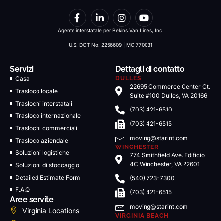
Agente interstatale per Bekins Van Lines, Inc.
U.S. DOT No. 2256609 | MC 770031
Servizi
Dettagli di contatto
Casa
DULLES
22695 Commerce Center Ct.
Trasloco locale
Suite #100 Dulles, VA 20166
Traslochi interstatali
(703) 421-6510
Trasloco internazionale
(703) 421-6515
Traslochi commerciali
moving@starint.com
Trasloco aziendale
WINCHESTER
Soluzioni logistiche
774 Smithfield Ave. Edificio
4C Winchester, VA 22601
Soluzioni di stoccaggio
Detailed Estimate Form
(540) 723-7300
F.A.Q
(703) 421-6515
Aree servite
moving@starint.com
Virginia Locations
VIRGINIA BEACH