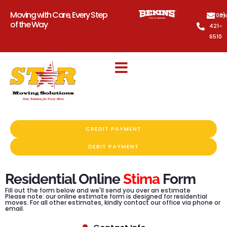
Moving with Care, Every Step
(703)
mo
of the Way
421-
6510
CREDIT PAYMENT
DEBIT PAYMENT
Residential Online
Stima
Form
Fill out the form below and we'll send you over an estimate
Please note: our online estimate form is designed for residential
moves. For all other estimates, kindly contact our office via phone or
email.