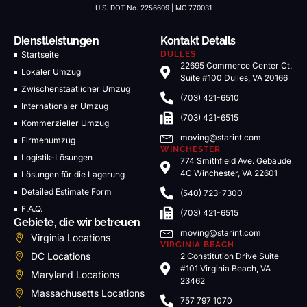
U.S. DOT No. 2256609 | MC 770031
Dienstleistungen
Kontakt Details
Startseite
DULLES
22695 Commerce Center Ct.
Lokaler Umzug
Suite #100 Dulles, VA 20166
Zwischenstaatlicher Umzug
(703) 421-6510
Internationaler Umzug
(703) 421-6515
Kommerzieller Umzug
moving@starint.com
Firmenumzug
WINCHESTER
Logistik-Lösungen
774 Smithfield Ave. Gebäude
4C Winchester, VA 22601
Lösungen für die Lagerung
Detailed Estimate Form
(540) 723-7300
F.A.Q.
(703) 421-6515
Gebiete, die wir betreuen
moving@starint.com
Virginia Locations
VIRGINIA BEACH
DC Locations
2 Constitution Drive Suite
#101 Virginia Beach, VA
Maryland Locations
23462
Massachusetts Locations
757 797 1070