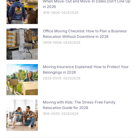
When Move-Out and Move-In Dates Don’t Line Up
in 2026
1919-0606-26262626
Office Moving Checklist: How to Plan a Business
Relocation Without Downtime in 2026
0808-0606-26262626
Moving Insurance Explained: How to Protect Your
Belongings in 2026
2828-0505-26262626
Moving with Kids: The Stress-Free Family
Relocation Guide for 2026
1616-0505-26262626