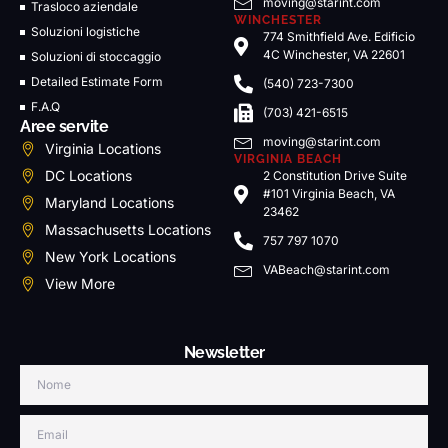
moving@starint.com
Trasloco aziendale
WINCHESTER
Soluzioni logistiche
774 Smithfield Ave. Edificio
4C Winchester, VA 22601
Soluzioni di stoccaggio
Detailed Estimate Form
(540) 723-7300
F.A.Q
(703) 421-6515
Aree servite
moving@starint.com
Virginia Locations
VIRGINIA BEACH
DC Locations
2 Constitution Drive Suite
#101 Virginia Beach, VA
Maryland Locations
23462
Massachusetts Locations
757 797 1070
New York Locations
VABeach@starint.com
View More
Newsletter