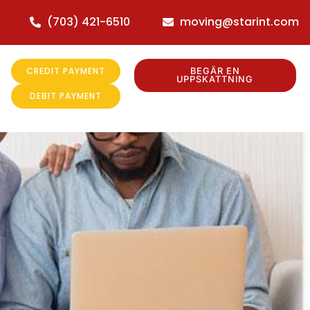
(703) 421-6510
moving@starint.com
CREDIT PAYMENT
BEGÄR EN
UPPSKATTNING
DEBIT PAYMENT