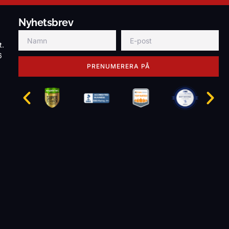
Nyhetsbrev
t.
6
PRENUMERERA PÅ
g