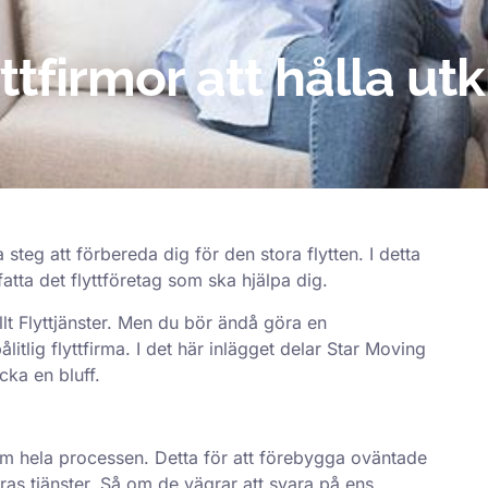
tfirmor att hålla utk
a steg att förbereda dig för den stora flytten. I detta
atta det flyttföretag som ska hjälpa dig.
llt
Flyttjänster
. Men du bör ändå göra en
ålitlig flyttfirma. I det här inlägget delar Star Moving
ka en bluff.
m hela processen. Detta för att förebygga oväntade
eras tjänster. Så om de vägrar att svara på ens