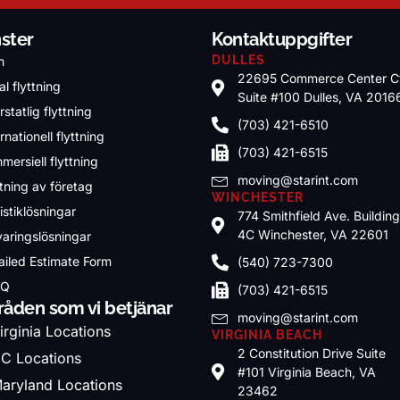
nster
Kontaktuppgifter
DULLES
m
22695 Commerce Center C
l flyttning
Suite #100 Dulles, VA 2016
rstatlig flyttning
(703) 421-6510
rnationell flyttning
(703) 421-6515
mersiell flyttning
moving@starint.com
ttning av företag
WINCHESTER
istiklösningar
774 Smithfield Ave. Buildin
4C Winchester, VA 22601
varingslösningar
ailed Estimate Form
(540) 723-7300
.Q
(703) 421-6515
åden som vi betjänar
moving@starint.com
irginia Locations
VIRGINIA BEACH
2 Constitution Drive Suite
C Locations
#101 Virginia Beach, VA
aryland Locations
23462