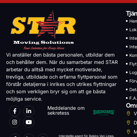
Tjä
He
Loka
Inte
Inte
Vi anställer den bästa personalen, utbildar dem
Kom
och behåller dem. När du samarbetar med STAR
Fly
arbetar du alltså med mycket motiverade,
Log
trevliga, utbildade och erfarna flyttpersonal som
För
förstår detaljerna i inrikes och utrikes flyttningar
Det
och som verkligen bryr sig om att ge bästa
F.A
möjliga service.
Omr
Meddelande om
sekretess
V
D
M
Interstatlig agent för Bekins Van Lines,