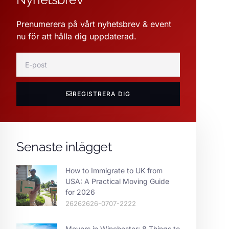
Prenumerera på vårt nyhetsbrev & event
nu för att hålla dig uppdaterad.
REGISTRERA DIG
Senaste inlägget
How to Immigrate to UK from
USA: A Practical Moving Guide
for 2026
26262626-0707-2222
Movers in Winchester: 8 Things to