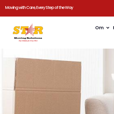
Moving with Care, Every Step of the Way
Om