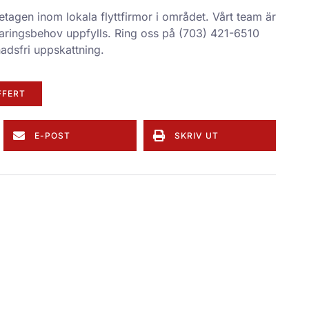
öretagen inom
lokala flyttfirmor
i området. Vårt team är
förvaringsbehov uppfylls. Ring oss på (703) 421-6510
adsfri uppskattning.
FFERT
E-POST
SKRIV UT