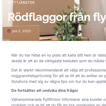
FLYTTJÄNSTER
Rödflaggor från flyt
juni 2, 2020
När du har hittat en ny plats att kalla ditt hem är näst
skede är ett av de viktigaste besluten som du måste f
Det är starkt rekommenderat att välja ett professione
noggrannhetsprövning för att se till att du anlitar en p
Solutions med sig av några tips om hur du kan upptäc
De fortsätter att undvika dina frågor
Välrenommerade flyttfirmor informerar sina kunder o
problem och se till att du får en bra upplevelse av d