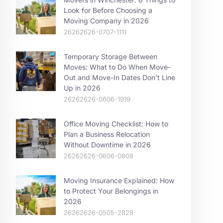
Look for Before Choosing a
Moving Company in 2026
26262626-0707-1111
Temporary Storage Between
Moves: What to Do When Move-
Out and Move-In Dates Don’t Line
Up in 2026
26262626-0606-1919
Office Moving Checklist: How to
Plan a Business Relocation
Without Downtime in 2026
26262626-0606-0808
Moving Insurance Explained: How
to Protect Your Belongings in
2026
26262626-0505-2828