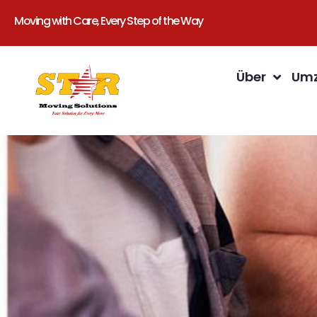
Moving with Care, Every Step of the Way
Über
Umz