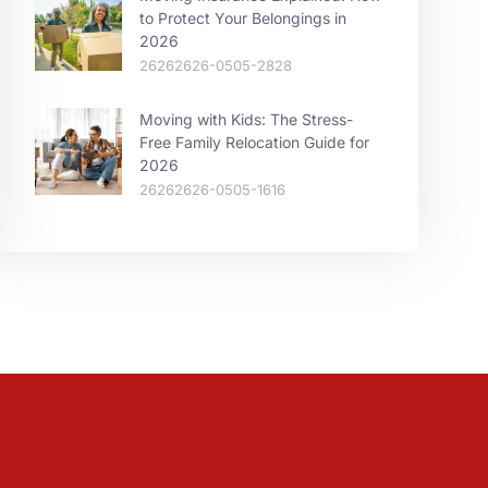
to Protect Your Belongings in
2026
26262626-0505-2828
Moving with Kids: The Stress-
Free Family Relocation Guide for
2026
26262626-0505-1616