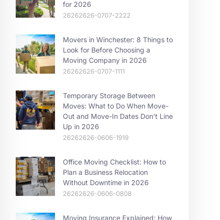
for 2026
26262626-0707-2222
Movers in Winchester: 8 Things to
Look for Before Choosing a
Moving Company in 2026
26262626-0707-1111
Temporary Storage Between
Moves: What to Do When Move-
Out and Move-In Dates Don’t Line
Up in 2026
26262626-0606-1919
Office Moving Checklist: How to
Plan a Business Relocation
Without Downtime in 2026
26262626-0606-0808
Moving Insurance Explained: How