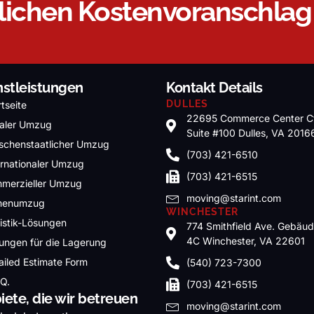
dlichen Kostenvoranschlag
nstleistungen
Kontakt Details
DULLES
rtseite
22695 Commerce Center C
aler Umzug
Suite #100 Dulles, VA 2016
schenstaatlicher Umzug
(703) 421-6510
ernationaler Umzug
(703) 421-6515
merzieller Umzug
moving@starint.com
menumzug
WINCHESTER
istik-Lösungen
774 Smithfield Ave. Gebäu
4C Winchester, VA 22601
ungen für die Lagerung
ailed Estimate Form
(540) 723-7300
.Q.
(703) 421-6515
iete, die wir betreuen
moving@starint.com